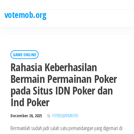
Skip
to
votemob.org
the
content
GAME ONLINE
Rahasia Keberhasilan
Bermain Permainan Poker
pada Situs IDN Poker dan
Ind Poker
December 26, 2025
By
FOT8EJXJF0M8OV5
Bermainlah sudah jadi salah satu pemandangan yang digemari di