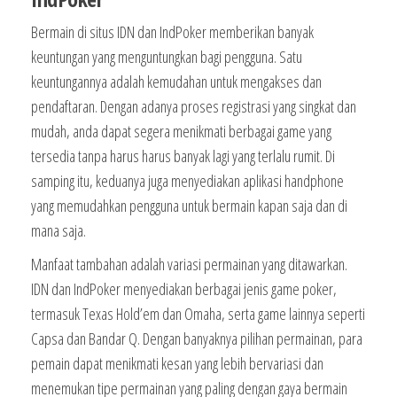
Bermain di situs IDN dan IndPoker memberikan banyak
keuntungan yang menguntungkan bagi pengguna. Satu
keuntungannya adalah kemudahan untuk mengakses dan
pendaftaran. Dengan adanya proses registrasi yang singkat dan
mudah, anda dapat segera menikmati berbagai game yang
tersedia tanpa harus harus banyak lagi yang terlalu rumit. Di
samping itu, keduanya juga menyediakan aplikasi handphone
yang memudahkan pengguna untuk bermain kapan saja dan di
mana saja.
Manfaat tambahan adalah variasi permainan yang ditawarkan.
IDN dan IndPoker menyediakan berbagai jenis game poker,
termasuk Texas Hold’em dan Omaha, serta game lainnya seperti
Capsa dan Bandar Q. Dengan banyaknya pilihan permainan, para
pemain dapat menikmati kesan yang lebih bervariasi dan
menemukan tipe permainan yang paling dengan gaya bermain