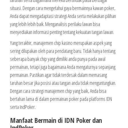
taruhan serta bagaimana mereka bertindak pada berbagai
situasi. Dengan cara mengetahui gaya bermainnya kawan poker,
Anda dapat mengadaptasi strategi Anda serta melakukan pilihan
yang lebih lebih baik. Menganalisis perilaku lawan bisa
menyediakan informasi penting tentang kekuatan tangan lawan.
Yang terakhir, manajemen chip kasino merupakan aspek yang
sering dilupakan oleh para pendatang baru. Tidak hanya tentang
seberapa banyak chip yang dimiliki anda punya pada awal
permainan, tetapi juga bagaimana Anda mengaturnya sepanjang
permainan. Pastikan agar tidak terdesak dalam memasang
taruhan besar jika posisi atau tangan anda tidak menguntungkan.
Dengan cara strategi manajemen chip yang baik, Anda bisa
bertahan lama di dalam permainan poker pada platforms IDN
serta IndPoker.
Manfaat Bermain di IDN Poker dan
IndPoker