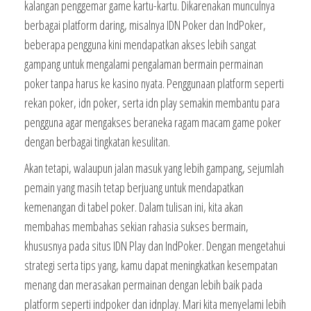
kalangan penggemar game kartu-kartu. Dikarenakan munculnya
berbagai platform daring, misalnya IDN Poker dan IndPoker,
beberapa pengguna kini mendapatkan akses lebih sangat
gampang untuk mengalami pengalaman bermain permainan
poker tanpa harus ke kasino nyata. Penggunaan platform seperti
rekan poker, idn poker, serta idn play semakin membantu para
pengguna agar mengakses beraneka ragam macam game poker
dengan berbagai tingkatan kesulitan.
Akan tetapi, walaupun jalan masuk yang lebih gampang, sejumlah
pemain yang masih tetap berjuang untuk mendapatkan
kemenangan di tabel poker. Dalam tulisan ini, kita akan
membahas membahas sekian rahasia sukses bermain,
khususnya pada situs IDN Play dan IndPoker. Dengan mengetahui
strategi serta tips yang, kamu dapat meningkatkan kesempatan
menang dan merasakan permainan dengan lebih baik pada
platform seperti indpoker dan idnplay. Mari kita menyelami lebih