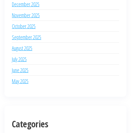
December 2025
November 2025
October 2025
September 2025
August 2025
July 2025
June 2025
May 2025
Categories