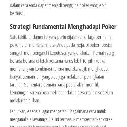
dalam cara Anda dapat menjadi pengguna poker yang lebih
berhasil.
Strategi Fundamental Menghadapi Poker
Satu taktik fundamental yang perlu dijalankan di laga permainan
poker ialah memahami letak Anda pada meja. Di poker, posisi
sungguh mempengaruhi keputusan yang dilakukan. Pemain yang
berada berada di letak pertama harus lebih terpilih ketika
memenangkan kombinasi karena mereka wajib menghadapi
banyak pemain lain yang bisa juga melakukan peningkatan
taruhan. Sementara pemain pada posisi akhir memiliki
keuntungan karena bisa melihat tindakan peserta lain sebelum
melakukan pilihan.
Lanjutkan, esensial agar mengetahui bagaimana cara untuk
menganalisis lawannya. Hal ini termasuk memperhatikan corak