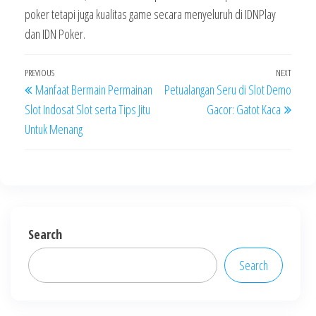
poker tetapi juga kualitas game secara menyeluruh di IDNPlay
dan IDN Poker.
Post
Previous
PREVIOUS
NEXT
Next
Manfaat Bermain Permainan
Petualangan Seru di Slot Demo
navigation
Post
Post
Slot Indosat Slot serta Tips Jitu
Gacor: Gatot Kaca
Untuk Menang
Search
Search