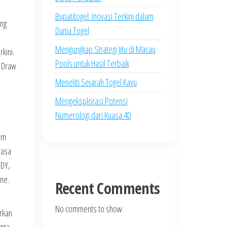
Bupatitogel: Inovasi Terkini dalam
ang
Dunia Togel
Mengungkap Strategi Jitu di Macau
kini.
Pools untuk Hasil Terbaik
e Draw
Meneliti Sejarah Togel Kayu
Mengeksplorasi Potensi
Numerologi dari Kuasa 4D
am
rasa
SDY,
ne.
Recent Comments
No comments to show.
rkan