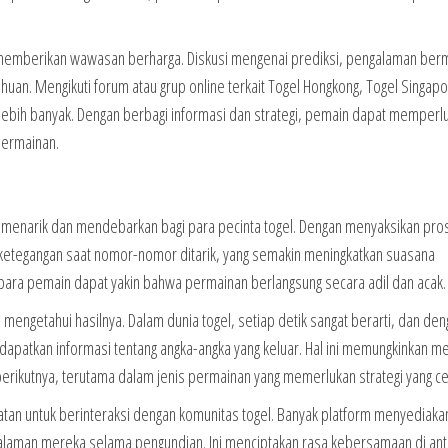
 memberikan wawasan berharga. Diskusi mengenai prediksi, pengalaman ber
n. Mengikuti forum atau grup online terkait Togel Hongkong, Togel Singapo
lebih banyak. Dengan berbagi informasi dan strategi, pemain dapat memperl
permainan.
 menarik dan mendebarkan bagi para pecinta togel. Dengan menyaksikan pro
ketegangan saat nomor-nomor ditarik, yang semakin meningkatkan suasana
 para pemain dapat yakin bahwa permainan berlangsung secara adil dan acak.
mengetahui hasilnya. Dalam dunia togel, setiap detik sangat berarti, dan de
dapatkan informasi tentang angka-angka yang keluar. Hal ini memungkinkan m
rikutnya, terutama dalam jenis permainan yang memerlukan strategi yang ce
atan untuk berinteraksi dengan komunitas togel. Banyak platform menyediaka
galaman mereka selama pengundian. Ini menciptakan rasa kebersamaan di ant