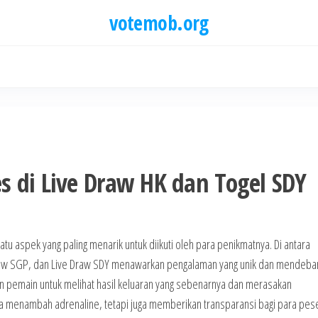
votemob.org
s di Live Draw HK dan Togel SDY
tu aspek yang paling menarik untuk diikuti oleh para penikmatnya. Di antara
e Draw SGP, dan Live Draw SDY menawarkan pengalaman yang unik dan mendeba
an pemain untuk melihat hasil keluaran yang sebenarnya dan merasakan
nya menambah adrenaline, tetapi juga memberikan transparansi bagi para pes