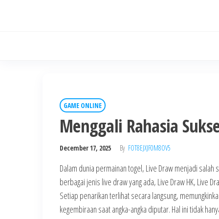
Skip
to
the
content
GAME ONLINE
Menggali Rahasia Sukse
December 17, 2025
By
FOT8EJXJF0M8OV5
Dalam dunia permainan togel, Live Draw menjadi salah sa
berbagai jenis live draw yang ada, Live Draw HK, Liv
Setiap penarikan terlihat secara langsung, memungkink
kegembiraan saat angka-angka diputar. Hal ini tidak ha