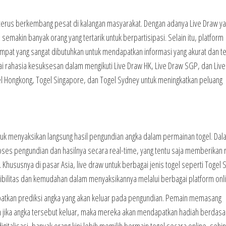
, terus berkembang pesat di kalangan masyarakat. Dengan adanya Live Draw y
emakin banyak orang yang tertarik untuk berpartisipasi. Selain itu, platform
pat yang sangat dibutuhkan untuk mendapatkan informasi yang akurat dan ter
nai rahasia kesuksesan dalam mengikuti Live Draw HK, Live Draw SGP, dan Liv
l Hongkong, Togel Singapore, dan Togel Sydney untuk meningkatkan peluang
tuk menyaksikan langsung hasil pengundian angka dalam permainan togel. Dal
oses pengundian dan hasilnya secara real-time, yang tentu saja memberikan 
hususnya di pasar Asia, live draw untuk berbagai jenis togel seperti Togel 
bilitas dan kemudahan dalam menyaksikannya melalui berbagai platform onli
libatkan prediksi angka yang akan keluar pada pengundian. Pemain memasang
n jika angka tersebut keluar, maka mereka akan mendapatkan hadiah berdasa