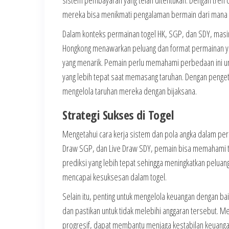
sistem pembayaran yang telah ditentukan. Dengan tren di
mereka bisa menikmati pengalaman bermain dari mana s
Dalam konteks permainan togel HK, SGP, dan SDY, masin
Hongkong menawarkan peluang dan format permainan ya
yang menarik. Pemain perlu memahami perbedaan ini 
yang lebih tepat saat memasang taruhan. Dengan penget
mengelola taruhan mereka dengan bijaksana.
Strategi Sukses di Togel
Mengetahui cara kerja sistem dan pola angka dalam perm
Draw SGP, dan Live Draw SDY, pemain bisa memahami tre
prediksi yang lebih tepat sehingga meningkatkan pelua
mencapai kesuksesan dalam togel.
Selain itu, penting untuk mengelola keuangan dengan ba
dan pastikan untuk tidak melebihi anggaran tersebut. Me
progresif, dapat membantu menjaga kestabilan keuanga