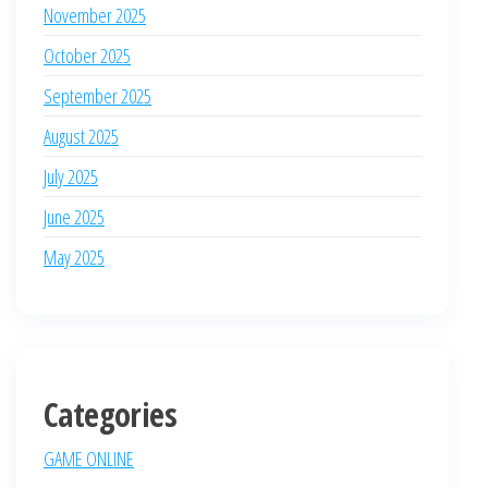
November 2025
October 2025
September 2025
August 2025
July 2025
June 2025
May 2025
Categories
GAME ONLINE