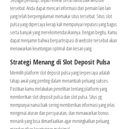
Sebagai penutup, tinjau review serta nama baik website
tersebut. Anda dapat mencari informasi dari pemain lain lain
yang telah berpengalaman memakai situs tersebut. Situs slot
pulsa yang dipercaya kerap kali mempunyai reputasi yang bagus
serta banyak yang merekomendasikannya. Dengan begitu, Kamu
dapat menjamin bahwa berpartisipasi di website tersebut akan
menawarkan keuntungan optimal dan kesan yang.
Strategi Menang di Slot Deposit Pulsa
Memilih platform slot deposit pulsa yang terpercaya adalah
tahap awal yang penting dalam menambah peluang sukses.
Pastikan kamu melakukan penelitian tentang platform yang
memberikan slot deposit pulsa dan slot pulsa. Situs yg
mempunyai nama baik sering memberikan informasi yang jelas
mengenai aturan dan persyaratan, dan menawarkan bonus
menarik yang bisa dimanfaatkan agar meningkatkan peluang