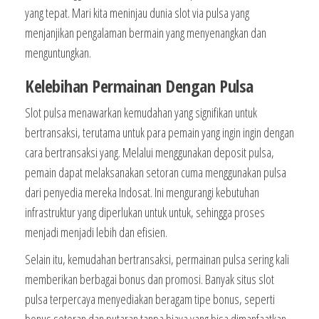
yang tepat. Mari kita meninjau dunia slot via pulsa yang
menjanjikan pengalaman bermain yang menyenangkan dan
menguntungkan.
Kelebihan Permainan Dengan Pulsa
Slot pulsa menawarkan kemudahan yang signifikan untuk
bertransaksi, terutama untuk para pemain yang ingin ingin dengan
cara bertransaksi yang. Melalui menggunakan deposit pulsa,
pemain dapat melaksanakan setoran cuma menggunakan pulsa
dari penyedia mereka Indosat. Ini mengurangi kebutuhan
infrastruktur yang diperlukan untuk untuk, sehingga proses
menjadi menjadi lebih dan efisien.
Selain itu, kemudahan bertransaksi, permainan pulsa sering kali
memberikan berbagai bonus dan promosi. Banyak situs slot
pulsa terpercaya menyediakan beragam tipe bonus, seperti