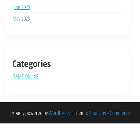
June 2025
May 2025
Categories
GAME ONLINE
Proudly powered by
WordPress
|
Theme:
Popularis eCommerce