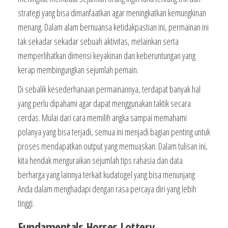
strategi yang bisa dimanfaatkan agar meningkatkan kemungkinan
menang. Dalam alam bernuansa ketidakpastian ini, permainan ini
tak sekadar sekadar sebuah aktivitas, melainkan serta
memperlihatkan dimensi keyakinan dan keberuntungan yang
kerap membingungkan sejumlah pemain.
Di sebalik kesederhanaan permainannya, terdapat banyak hal
yang perlu dipahami agar dapat menggunakan taktik secara
cerdas. Mulai dari cara memilih angka sampai memahami
polanya yang bisa terjadi, semua ini menjadi bagian penting untuk
proses mendapatkan output yang memuaskan. Dalam tulisan ini,
kita hendak menguraikan sejumlah tips rahasia dan data
berharga yang lainnya terkait kudatogel yang bisa menunjang
Anda dalam menghadapi dengan rasa percaya diri yang lebih
tinggi.
Fundamentals Horses Lottery