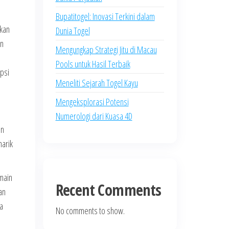
Bupatitogel: Inovasi Terkini dalam
ikan
Dunia Togel
an
Mengungkap Strategi Jitu di Macau
Pools untuk Hasil Terbaik
opsi
Meneliti Sejarah Togel Kayu
Mengeksplorasi Potensi
Numerologi dari Kuasa 4D
an
narik
emain
Recent Comments
an
a
No comments to show.