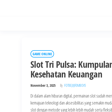
Skip
to
the
content
GAME ONLINE
Slot Tri Pulsa: Kumpul
Kesehatan Keuangan
November 3, 2025
By
FOT8EJXJF0M8OV5
Di dalam alam hiburan digital, permainan slot sudah me
kemajuan teknologi dan aksesibilitas yang semakin mud
slot dengan metode yang lebih lebih mudah serta fleksib