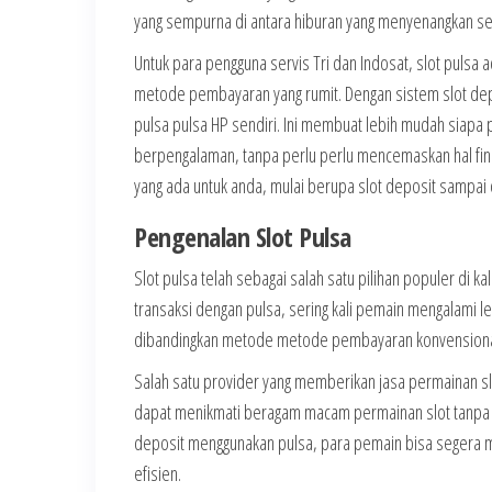
yang sempurna di antara hiburan yang menyenangkan ser
Untuk para pengguna servis Tri dan Indosat, slot puls
metode pembayaran yang rumit. Dengan sistem slot de
pulsa pulsa HP sendiri. Ini membuat lebih mudah siapa p
berpengalaman, tanpa perlu perlu mencemaskan hal finans
yang ada untuk anda, mulai berupa slot deposit sampai o
Pengenalan Slot Pulsa
Slot pulsa telah sebagai salah satu pilihan populer di 
transaksi dengan pulsa, sering kali pemain mengalami le
dibandingkan metode metode pembayaran konvensional ya
Salah satu provider yang memberikan jasa permainan slo
dapat menikmati beragam macam permainan slot tanpa 
deposit menggunakan pulsa, para pemain bisa segera m
efisien.