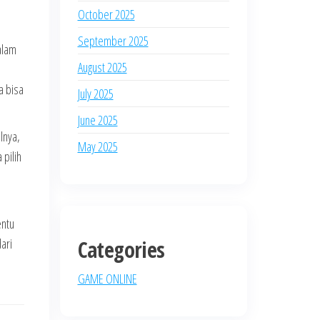
October 2025
September 2025
alam
August 2025
a bisa
July 2025
June 2025
lnya,
May 2025
 pilih
entu
ari
Categories
GAME ONLINE