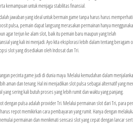
ta kemampuan untuk menjaga stabilitas finansial.
a adalah jawaban yang ideal untuk bermain game tanpa harus harus memperhat
posit pulsa, pemain dapat langsung merasakan permainan hanya menggunak
un agar terjun ke alam slot, baik itu pemain baru maupun yang telah
ial yang kali ini menjadi. Ayo kita eksplorasi lebih dalam tentang beragam 
psi slot yang disediakan oleh Indosat dan Tri.
kalangan pecinta game judi di dunia maya. Melalui kemudahan dalam menjalank
bih aman dan tenang. Hal ini menjadikan slot pulsa sebagai alternatif yang me
ng sering kali butuh proses yang lebih rumit dan waktu yang panjang.
t dengan pulsa adalah provider Tri. Melalui permainan slot dari Tri, para p
harus repot memikirkan cara pembayaran yang rumit. Hanya dengan melakuk
emulai permainan dan menikmati sensasi slot yang cepat dengan lancar sert