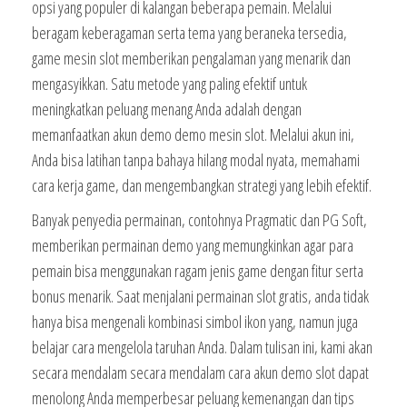
opsi yang populer di kalangan beberapa pemain. Melalui
beragam keberagaman serta tema yang beraneka tersedia,
game mesin slot memberikan pengalaman yang menarik dan
mengasyikkan. Satu metode yang paling efektif untuk
meningkatkan peluang menang Anda adalah dengan
memanfaatkan akun demo demo mesin slot. Melalui akun ini,
Anda bisa latihan tanpa bahaya hilang modal nyata, memahami
cara kerja game, dan mengembangkan strategi yang lebih efektif.
Banyak penyedia permainan, contohnya Pragmatic dan PG Soft,
memberikan permainan demo yang memungkinkan agar para
pemain bisa menggunakan ragam jenis game dengan fitur serta
bonus menarik. Saat menjalani permainan slot gratis, anda tidak
hanya bisa mengenali kombinasi simbol ikon yang, namun juga
belajar cara mengelola taruhan Anda. Dalam tulisan ini, kami akan
secara mendalam secara mendalam cara akun demo slot dapat
menolong Anda memperbesar peluang kemenangan dan tips