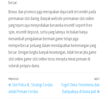
besar.
Bonus dan promosi juga merupakan daya tarik tersendiri pada
permainan slot daring. Banyak website permainan slot online
yang tepercaya menyediakan beraneka insentif seperti free
spin, insentif deposit, serta yang lainnya. Ini bukan hanya
menambah pengalaman bermain game tetapi juga
memperbesar peluang dalam mendapatkan kemenangan yang
besar. Dengan begitu banyak keuntungan, tidak heran jika game
slot online game slot online terus menyita minat pemain di
seluruh penjuru dunia.
Post
Previous
PREVIOUS
NEXT
Next
Slot Pulsa XL: Strategi Cerdas
Togel China: Fenomena dan
navigation
Post
Post
untuk Pemain Cerdas
Dampaknya di Dunia Judi