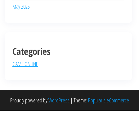
May 2025
Categories
GAME ONLINE
Proudly powered by
WordPress
|
Theme:
Popularis eCommerce