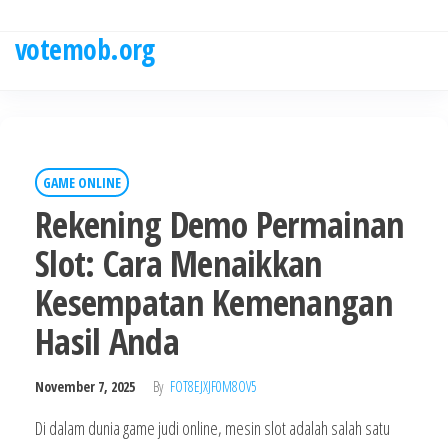
Skip
to
votemob.org
the
content
GAME ONLINE
Rekening Demo Permainan
Slot: Cara Menaikkan
Kesempatan Kemenangan
Hasil Anda
November 7, 2025
By
FOT8EJXJF0M8OV5
Di dalam dunia game judi online, mesin slot adalah salah satu