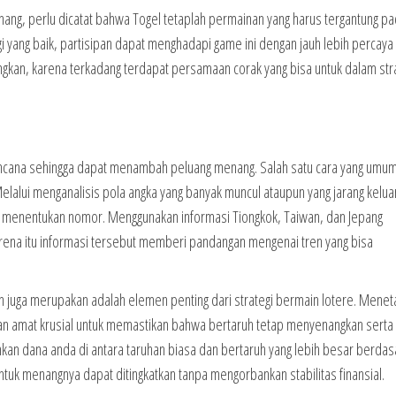
ng, perlu dicatat bahwa Togel tetaplah permainan yang harus tergantung p
egi yang baik, partisipan dapat menghadapi game ini dengan jauh lebih percaya d
ungkan, karena terkadang terdapat persamaan corak yang bisa untuk dalam str
encana sehingga dapat menambah peluang menang. Salah satu cara yang umu
lalui menganalisis pola angka yang banyak muncul ataupun yang jarang kelua
at menentukan nomor. Menggunakan informasi Tiongkok, Taiwan, dan Jepang
arena itu informasi tersebut memberi pandangan mengenai tren yang bisa
n juga merupakan adalah elemen penting dari strategi bermain lotere. Mene
kan amat krusial untuk memastikan bahwa bertaruh tetap menyenangkan serta 
an dana anda di antara taruhan biasa dan bertaruh yang lebih besar berdas
untuk menangnya dapat ditingkatkan tanpa mengorbankan stabilitas finansial.