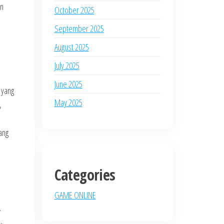
an
October 2025
September 2025
August 2025
July 2025
June 2025
 yang
May 2025
,
ang
Categories
GAME ONLINE
.