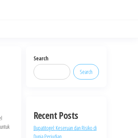
Search
Search
Recent Posts
el
 untuk
Bupatitogel: Keseruan dan Risiko di
Dunia Perjudian