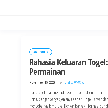
Skip
to
the
content
GAME ONLINE
Rahasia Keluaran Togel:
Permainan
November 19, 2025
By
FOT8EJXJF0M8OV5
Dunia togel telah menjadi sebagian bentuk entertaintmen
China, dengan banyak jenisnya seperti Togel Taiwan da
mencoba nasib mereka. Dengan banyak informasi dan dat