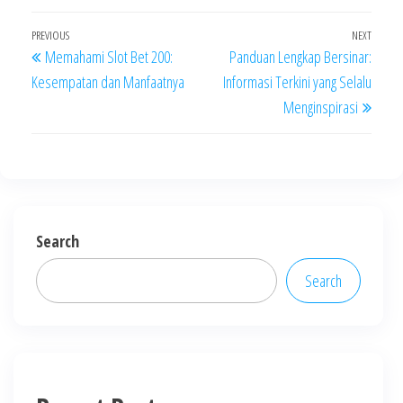
Post
Previous
PREVIOUS
NEXT
Next
Memahami Slot Bet 200:
Panduan Lengkap Bersinar:
navigation
Post
Post
Kesempatan dan Manfaatnya
Informasi Terkini yang Selalu
Menginspirasi
Search
Search