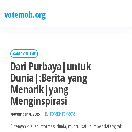
Skip
to
votemob.org
the
content
GAME ONLINE
Dari Purbaya|untuk
Dunia|:Berita yang
Menarik|yang
Menginspirasi
November 4, 2025
By
FOT8EJXJF0M8OV5
Di tengah kilauan informasi dunia, muncul satu sumber data yg tak