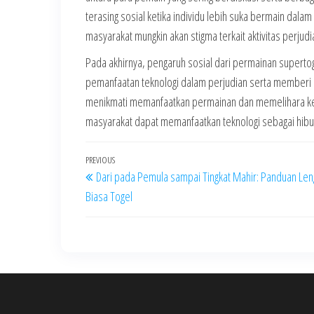
terasing sosial ketika individu lebih suka bermain dala
masyarakat mungkin akan stigma terkait aktivitas perj
Pada akhirnya, pengaruh sosial dari permainan supertog
pemanfaatan teknologi dalam perjudian serta memberi e
menikmati memanfaatkan permainan dan memelihara kese
masyarakat dapat memanfaatkan teknologi sebagai hibu
Post
Previous
PREVIOUS
Dari pada Pemula sampai Tingkat Mahir: Panduan Len
navigation
Post
Biasa Togel