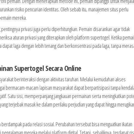
rofil pemain. Dengan menerapkan metode ini, pemain dipanggil untuk menjala
urunkan risiko pencurian identitas. Oleh sebab itu, manajemen situs perlu
pemain mereka.
pentingnya privasi juga perlu diperhitungkan. Pemain disarankan agar tidak
eriksa aturan privasi yang diterapkan oleh platform supertogel. Ketika pema
dapat laga dengan lebih tenang dan berkonsentrasi pada laga, tanpa meras
inan Supertogel Secara Online
arakat berinteraksi dengan aktivitas taruhan. Melalui kemudahan akses
bagai bermacam-macam lapisan masyarakat dapat berpartisipasi tanpa kendal
gatif. Satu sisi, memperpanjang jangkauan permainan serta meningkatkan pot
ang terjebak masuk ke dalam perilaku perjudian yang dapat hingga merugika
ga berdampak pada relasi sosial. Perubahan tersebut bisa menguatkan ikatan
 pengalaman mereka melalui platform digital. Tetapi, sebaliknya, terdapat ris