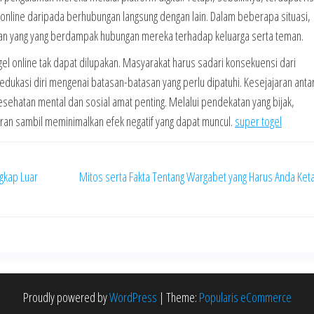
m online daripada berhubungan langsung dengan lain. Dalam beberapa situasi,
udian yang yang berdampak hubungan mereka terhadap keluarga serta teman.
el online tak dapat dilupakan. Masyarakat harus sadari konsekuensi dari
dukasi diri mengenai batasan-batasan yang perlu dipatuhi. Kesejajaran anta
hatan mental dan sosial amat penting. Melalui pendekatan yang bijak,
ran sambil meminimalkan efek negatif yang dapat muncul.
super togel
gkap Luar
Mitos serta Fakta Tentang Wargabet yang Harus Anda Ket
Proudly powered by
WordPress
|
Theme:
Popularis eCommerce