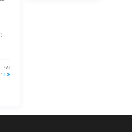
ra
NEXT
Next
ahui
Post