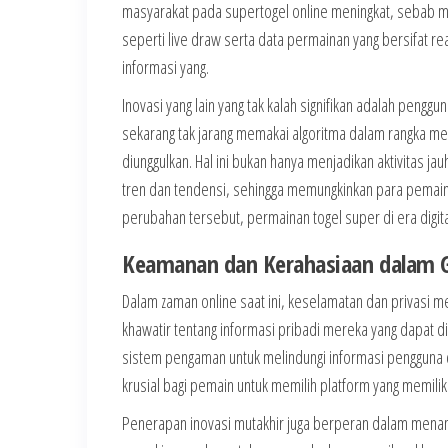
masyarakat pada supertogel online meningkat, sebab me
seperti live draw serta data permainan yang bersifat 
informasi yang.
Inovasi yang lain yang tak kalah signifikan adalah pengg
sekarang tak jarang memakai algoritma dalam rangka
diunggulkan. Hal ini bukan hanya menjadikan aktivitas
tren dan tendensi, sehingga memungkinkan para pemain
perubahan tersebut, permainan togel super di era digit
Keamanan dan Kerahasiaan dalam 
Dalam zaman online saat ini, keselamatan dan privasi m
khawatir tentang informasi pribadi mereka yang dapat d
sistem pengaman untuk melindungi informasi pengguna 
krusial bagi pemain untuk memilih platform yang memil
Penerapan inovasi mutakhir juga berperan dalam menam