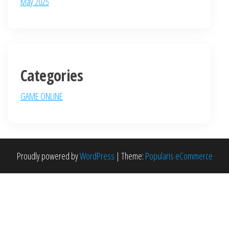
May 2025
Categories
GAME ONLINE
Proudly powered by
WordPress
|
Theme:
Popularis eCommerce