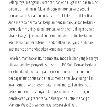
Selanjutnya, mengatur ukuran taruhan Anda juga merupakan kunci
dalam permainan ini. Mulailah dengan taruhan yang sesuai
dengan saldo Anda dan tingkatkan sedikit demi sedikit ketika
Anda merasa permainan berjalan dengan baik. Jangan terburu-
buru dalam meningkatkan taruhan, karena perlu diingat bahwa
strategi yang bijaksana akan membantu Anda untuk bertahan
lebih lama dan berpotensi mendapatkan hasil yang lebih baik
saat mencoba mendapatkan kombinasi menang.
Terakhir, manfaatkan fitur demo atau mode latihan yang biasanya
ditawarkan oleh penyedia slot seperti PG Soft. Dengan berlatih
terlebih dahulu, Anda dapat mengenal alur permainan dan
berbagai fitur bonus tanpa harus mempertaruhkan uang riil. Ini
juga memberi Anda kesempatan untuk menguji strategi baru
sebelum menerapkannya dalam permainan nyata. Dengan
pendekatan yang terencana, peluang Anda untuk menang di
Mahjong Ways 2 bisa meningkat secara signifikan.