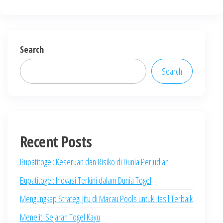
Search
Search
Recent Posts
Bupatitogel: Keseruan dan Risiko di Dunia Perjudian
Bupatitogel: Inovasi Terkini dalam Dunia Togel
Mengungkap Strategi Jitu di Macau Pools untuk Hasil Terbaik
Meneliti Sejarah Togel Kayu