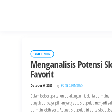
Skip
to
the
content
GAME ONLINE
Menganalisis Potensi Sl
Favorit
October 6, 2025
By
FOT8EJXJF0M8OV5
Dalam beberapa tahun belakangan ini, dunia permainan slo
banyak berbagai pilihan yang ada, slot pulsa menjadi s
bermain lebih seru. Adanya slot pulsa tri serta slot pu