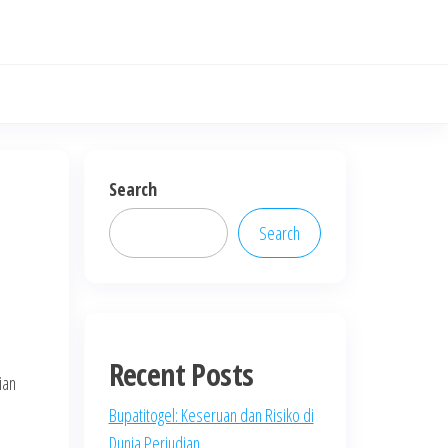
Search
Search
Recent Posts
ian
Bupatitogel: Keseruan dan Risiko di
Dunia Perjudian