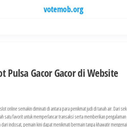
votemob.org
ot Pulsa Gacor Gacor di Website
t online semakin diminati di antara para penikmat judi di tanah air. Dari sek
alah satu favorit untuk memperlancar transaksi serta memberikan pengalaman
lsa dari indosat, pemain kini dapat menikmati bermain tanpa khawatir mengenai