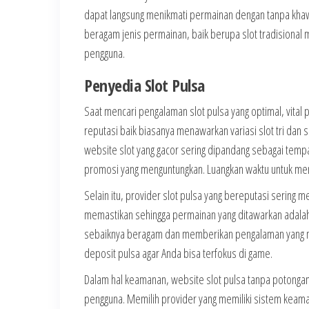
dapat langsung menikmati permainan dengan tanpa khaw
beragam jenis permainan, baik berupa slot tradisional 
pengguna.
Penyedia Slot Pulsa
Saat mencari pengalaman slot pulsa yang optimal, vital
reputasi baik biasanya menawarkan variasi slot tri dan 
website slot yang gacor sering dipandang sebagai tempa
promosi yang menguntungkan. Luangkan waktu untuk me
Selain itu, provider slot pulsa yang bereputasi sering m
memastikan sehingga permainan yang ditawarkan adalah sa
sebaiknya beragam dan memberikan pengalaman yang
deposit pulsa agar Anda bisa terfokus di game.
Dalam hal keamanan, website slot pulsa tanpa potongan
pengguna. Memilih provider yang memiliki sistem keam