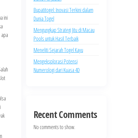
Bupatitogel: Inovasi Terkini dalam
a ini
Dunia Togel
ka
Mengungkap Strategi Jitu di Macau
n apa
Pools untuk Hasil Terbaik
Meneliti Sejarah Togel Kayu
Mengeksplorasi Potensi
Salah
Numerologi dari Kuasa 4D
lot
ulsa
i
Recent Comments
yak
No comments to show.
in