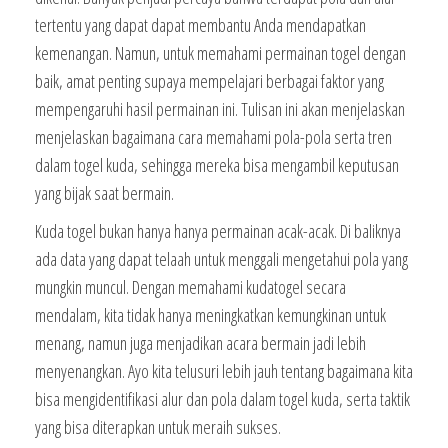
tertentu yang dapat dapat membantu Anda mendapatkan
kemenangan. Namun, untuk memahami permainan togel dengan
baik, amat penting supaya mempelajari berbagai faktor yang
mempengaruhi hasil permainan ini. Tulisan ini akan menjelaskan
menjelaskan bagaimana cara memahami pola-pola serta tren
dalam togel kuda, sehingga mereka bisa mengambil keputusan
yang bijak saat bermain.
Kuda togel bukan hanya hanya permainan acak-acak. Di baliknya
ada data yang dapat telaah untuk menggali mengetahui pola yang
mungkin muncul. Dengan memahami kudatogel secara
mendalam, kita tidak hanya meningkatkan kemungkinan untuk
menang, namun juga menjadikan acara bermain jadi lebih
menyenangkan. Ayo kita telusuri lebih jauh tentang bagaimana kita
bisa mengidentifikasi alur dan pola dalam togel kuda, serta taktik
yang bisa diterapkan untuk meraih sukses.