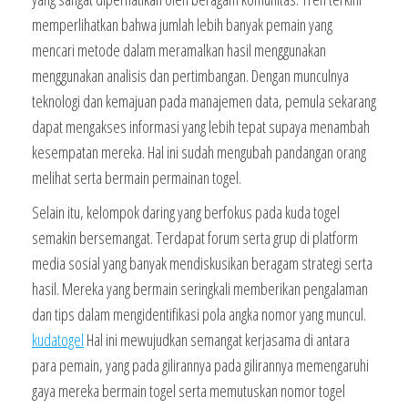
memperlihatkan bahwa jumlah lebih banyak pemain yang
mencari metode dalam meramalkan hasil menggunakan
menggunakan analisis dan pertimbangan. Dengan munculnya
teknologi dan kemajuan pada manajemen data, pemula sekarang
dapat mengakses informasi yang lebih tepat supaya menambah
kesempatan mereka. Hal ini sudah mengubah pandangan orang
melihat serta bermain permainan togel.
Selain itu, kelompok daring yang berfokus pada kuda togel
semakin bersemangat. Terdapat forum serta grup di platform
media sosial yang banyak mendiskusikan beragam strategi serta
hasil. Mereka yang bermain seringkali memberikan pengalaman
dan tips dalam mengidentifikasi pola angka nomor yang muncul.
kudatogel
Hal ini mewujudkan semangat kerjasama di antara
para pemain, yang pada gilirannya pada gilirannya memengaruhi
gaya mereka bermain togel serta memutuskan nomor togel