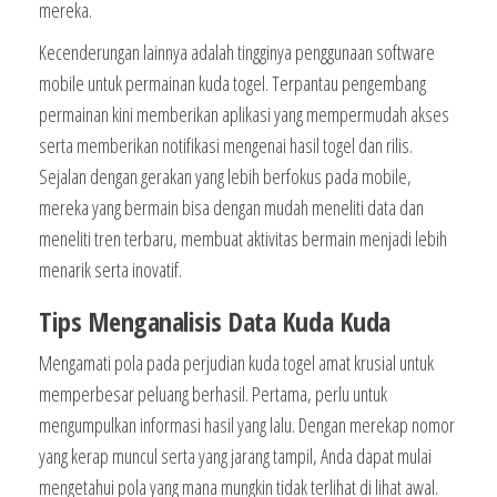
mereka.
Kecenderungan lainnya adalah tingginya penggunaan software
mobile untuk permainan kuda togel. Terpantau pengembang
permainan kini memberikan aplikasi yang mempermudah akses
serta memberikan notifikasi mengenai hasil togel dan rilis.
Sejalan dengan gerakan yang lebih berfokus pada mobile,
mereka yang bermain bisa dengan mudah meneliti data dan
meneliti tren terbaru, membuat aktivitas bermain menjadi lebih
menarik serta inovatif.
Tips Menganalisis Data Kuda Kuda
Mengamati pola pada perjudian kuda togel amat krusial untuk
memperbesar peluang berhasil. Pertama, perlu untuk
mengumpulkan informasi hasil yang lalu. Dengan merekap nomor
yang kerap muncul serta yang jarang tampil, Anda dapat mulai
mengetahui pola yang mana mungkin tidak terlihat di lihat awal.