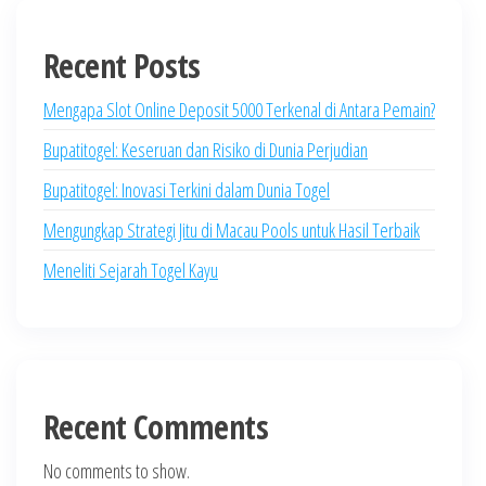
Recent Posts
Mengapa Slot Online Deposit 5000 Terkenal di Antara Pemain?
Bupatitogel: Keseruan dan Risiko di Dunia Perjudian
Bupatitogel: Inovasi Terkini dalam Dunia Togel
Mengungkap Strategi Jitu di Macau Pools untuk Hasil Terbaik
Meneliti Sejarah Togel Kayu
Recent Comments
No comments to show.