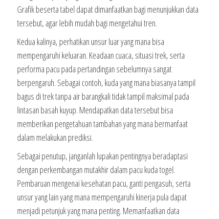
Grafik beserta tabel dapat dimanfaatkan bagi menunjukkan data
tersebut, agar lebih mudah bagi mengetahui tren.
Kedua kalinya, perhatikan unsur luar yang mana bisa
mempengaruhi keluaran. Keadaan cuaca, situasi trek, serta
performa pacu pada pertandingan sebelumnya sangat
berpengaruh. Sebagai contoh, kuda yang mana biasanya tampil
bagus di trek tanpa air barangkali tidak tampil maksimal pada
lintasan basah kuyup. Mendapatkan data tersebut bisa
memberikan pengetahuan tambahan yang mana bermanfaat
dalam melakukan prediksi.
Sebagai penutup, janganlah lupakan pentingnya beradaptasi
dengan perkembangan mutakhir dalam pacu kuda togel.
Pembaruan mengenai kesehatan pacu, ganti pengasuh, serta
unsur yang lain yang mana mempengaruhi kinerja pula dapat
menjadi petunjuk yang mana penting. Memanfaatkan data