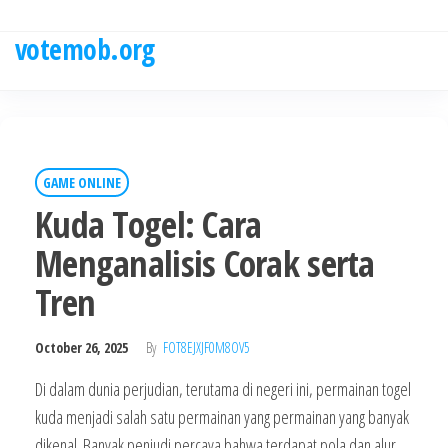
Skip
to
votemob.org
the
content
GAME ONLINE
Kuda Togel: Cara
Menganalisis Corak serta
Tren
October 26, 2025
By
FOT8EJXJF0M8OV5
Di dalam dunia perjudian, terutama di negeri ini, permainan togel
kuda menjadi salah satu permainan yang permainan yang banyak
dikenal. Banyak penjudi percaya bahwa terdapat pola dan alur