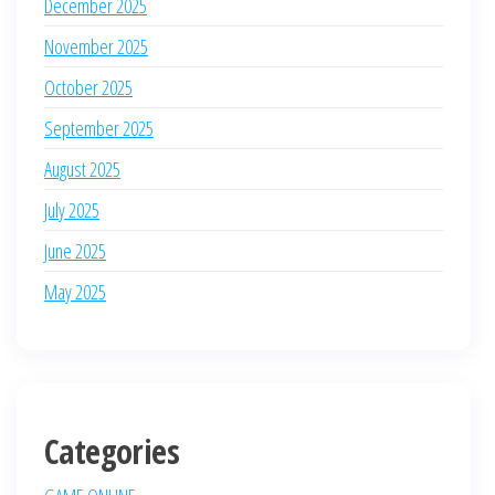
December 2025
November 2025
October 2025
September 2025
August 2025
July 2025
June 2025
May 2025
Categories