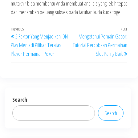
mutakhir bisa membantu Anda membuat analisis yang lebih tepat
dan menambah peluang sukses pada taruhan kuda kuda togel.
Post
Previous
PREVIOUS
NEXT
Next
5 Faktor Yang Menjadikan IDN
Mengetahui Pemain Gacor:
navigation
Post
Post
Play Menjadi Pilihan Teratas
Tutorial Percobaan Permainan
Player Permainan Poker
Slot Paling Baik
Search
Search