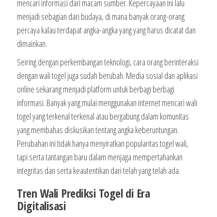
mencari informasi dari macam sumber. Kepercayaan ini lalu
menjadi sebagian dari budaya, di mana banyak orang-orang
percaya kalau terdapat angka-angka yang yang harus dicatat dan
dimainkan.
Seiring dengan perkembangan teknologi, cara orang berinteraksi
dengan wali togel juga sudah berubah. Media sosial dan aplikasi
online sekarang menjadi platform untuk berbagi berbagi
informasi. Banyak yang mulai menggunakan internet mencari wali
togel yang terkenal terkenal atau bergabung dalam komunitas
yang membahas diskusikan tentang angka keberuntungan.
Perubahan ini tidak hanya menyiratkan popularitas togel wali,
tapi serta tantangan baru dalam menjaga mempertahankan
integritas dan serta keautentikan dari telah yang telah ada.
Tren Wali Prediksi Togel di Era
Digitalisasi