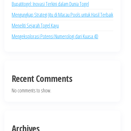
Bupatitogel: Inovasi Terkini dalam Dunia Togel
Mengungkap Strategi Jitu di Macau Pools untuk Hasil Terbaik
Meneliti Sejarah Togel Kayu
Mengeksplorasi Potensi Numerologi dari Kuasa 4D
Recent Comments
No comments to show.
Archives