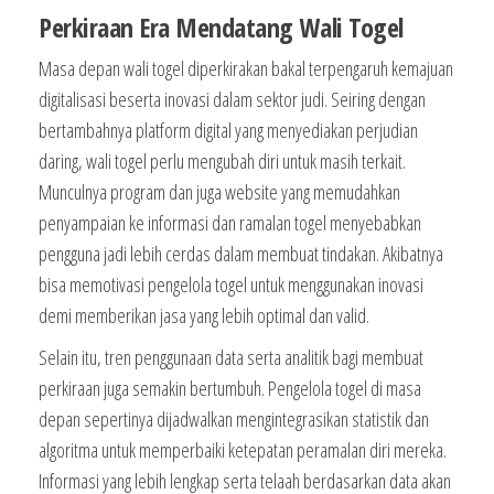
Perkiraan Era Mendatang Wali Togel
Masa depan wali togel diperkirakan bakal terpengaruh kemajuan
digitalisasi beserta inovasi dalam sektor judi. Seiring dengan
bertambahnya platform digital yang menyediakan perjudian
daring, wali togel perlu mengubah diri untuk masih terkait.
Munculnya program dan juga website yang memudahkan
penyampaian ke informasi dan ramalan togel menyebabkan
pengguna jadi lebih cerdas dalam membuat tindakan. Akibatnya
bisa memotivasi pengelola togel untuk menggunakan inovasi
demi memberikan jasa yang lebih optimal dan valid.
Selain itu, tren penggunaan data serta analitik bagi membuat
perkiraan juga semakin bertumbuh. Pengelola togel di masa
depan sepertinya dijadwalkan mengintegrasikan statistik dan
algoritma untuk memperbaiki ketepatan peramalan diri mereka.
Informasi yang lebih lengkap serta telaah berdasarkan data akan