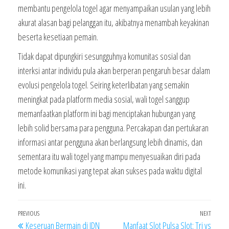
membantu pengelola togel agar menyampaikan usulan yang lebih
akurat alasan bagi pelanggan itu, akibatnya menambah keyakinan
beserta kesetiaan pemain.
Tidak dapat dipungkiri sesungguhnya komunitas sosial dan
interksi antar individu pula akan berperan pengaruh besar dalam
evolusi pengelola togel. Seiring keterlibatan yang semakin
meningkat pada platform media sosial, wali togel sanggup
memanfaatkan platform ini bagi menciptakan hubungan yang
lebih solid bersama para pengguna. Percakapan dan pertukaran
informasi antar pengguna akan berlangsung lebih dinamis, dan
sementara itu wali togel yang mampu menyesuaikan diri pada
metode komunikasi yang tepat akan sukses pada waktu digital
ini.
Post
Previous
PREVIOUS
NEXT
Next
Keseruan Bermain di IDN
Manfaat Slot Pulsa Slot: Tri vs