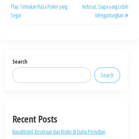
navigation
Post
Post
Play: Temukan Rasa Poker yang
Indosat, Siapa yang Lebih
Segar
Menguntungkan
Search
Search
Recent Posts
Bupatitogel: Keseruan dan Risiko di Dunia Perjudian