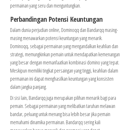
permainan yang seru dan menguntungkan.
Perbandingan Potensi Keuntungan
Dalam dunia perjudian online, Dominoqq dan Bandarqq masing-
masing menawarkan potensi keuntungan yang menarik.
Dominoqq, sebagai permainan yang mengandalkan keahlian dan
strategi, memungkinkan pemain untuk mendapatkan kemenangan
yang besar dengan memanfaatkan kombinasi domino yang tepat.
Meskipun memiliki tingkat persaingan yang tinggi, keahlian dalam
permainan ini dapat menghasilkan keuntungan yang konsisten
dalam jangka panjang.
Di sisi lain, Bandarqq juga merupakan pilihan menarik bagi para
pemain. Sebagai permainan yang melibatkan taruhan melawan
bandar, peluang untuk menang bisa lebih besar jika pemain
memahami dinamika permainan. Bandarqq sering kali