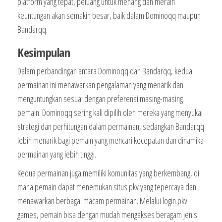
platform yang tepat, peluang untuk menang dan meraih
keuntungan akan semakin besar, baik dalam Dominoqq maupun
Bandarqq.
Kesimpulan
Dalam perbandingan antara Dominoqq dan Bandarqq, kedua
permainan ini menawarkan pengalaman yang menarik dan
menguntungkan sesuai dengan preferensi masing-masing
pemain. Dominoqq sering kali dipilih oleh mereka yang menyukai
strategi dan perhitungan dalam permainan, sedangkan Bandarqq
lebih menarik bagi pemain yang mencari kecepatan dan dinamika
permainan yang lebih tinggi.
Kedua permainan juga memiliki komunitas yang berkembang, di
mana pemain dapat menemukan situs pkv yang tepercaya dan
menawarkan berbagai macam permainan. Melalui login pkv
games, pemain bisa dengan mudah mengakses beragam jenis