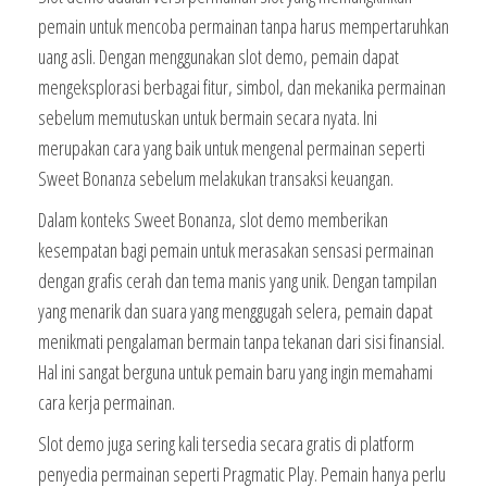
pemain untuk mencoba permainan tanpa harus mempertaruhkan
uang asli. Dengan menggunakan slot demo, pemain dapat
mengeksplorasi berbagai fitur, simbol, dan mekanika permainan
sebelum memutuskan untuk bermain secara nyata. Ini
merupakan cara yang baik untuk mengenal permainan seperti
Sweet Bonanza sebelum melakukan transaksi keuangan.
Dalam konteks Sweet Bonanza, slot demo memberikan
kesempatan bagi pemain untuk merasakan sensasi permainan
dengan grafis cerah dan tema manis yang unik. Dengan tampilan
yang menarik dan suara yang menggugah selera, pemain dapat
menikmati pengalaman bermain tanpa tekanan dari sisi finansial.
Hal ini sangat berguna untuk pemain baru yang ingin memahami
cara kerja permainan.
Slot demo juga sering kali tersedia secara gratis di platform
penyedia permainan seperti Pragmatic Play. Pemain hanya perlu