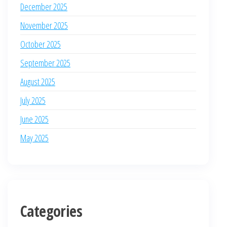
December 2025
November 2025
October 2025
September 2025
August 2025
July 2025
June 2025
May 2025
Categories