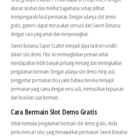
ukuran taruhan dan melihat bagaimana setiap pilihan
mempengaruhi hasil permainan. Dengan adanya slot demo
gratis, gamers dapat merasakan sensasi dari Sweet Bonanza
dengan cara yang aman dan menyenangkan.
Sweet Bonanza Super Scatter menjadi daya tarik tersendiri
dalam slot demo. Fitur ini memungkinkan pemain untuk
mendapatkan lebih banyak peluang menang dan meningkatkan
pengalaman bermain. Dengan adanya slot demo mirip asli,
penggemar permainan bisa yakin bahwa mereka menjajal
permainan yang sama dengan versi asli, memastikan kepuasan
dan keaslian saat bermain.
Cara Bermain Slot Demo Gratis
Untuk memulai pengalaman bermain slot demo gratis, Anda
perlu mencari situs yang menawarkan permainan Sweet Bonanza