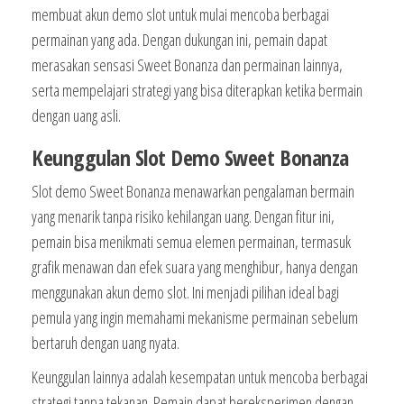
membuat akun demo slot untuk mulai mencoba berbagai
permainan yang ada. Dengan dukungan ini, pemain dapat
merasakan sensasi Sweet Bonanza dan permainan lainnya,
serta mempelajari strategi yang bisa diterapkan ketika bermain
dengan uang asli.
Keunggulan Slot Demo Sweet Bonanza
Slot demo Sweet Bonanza menawarkan pengalaman bermain
yang menarik tanpa risiko kehilangan uang. Dengan fitur ini,
pemain bisa menikmati semua elemen permainan, termasuk
grafik menawan dan efek suara yang menghibur, hanya dengan
menggunakan akun demo slot. Ini menjadi pilihan ideal bagi
pemula yang ingin memahami mekanisme permainan sebelum
bertaruh dengan uang nyata.
Keunggulan lainnya adalah kesempatan untuk mencoba berbagai
strategi tanpa tekanan. Pemain dapat bereksperimen dengan