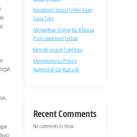
i
Bupatitogel: Inovasi Terkini dalam
an
Dunia Togel
ai
Mengungkap Strategi Jitu di Macau
Pools untuk Hasil Terbaik
Meneliti Sejarah Togel Kayu
an
Mengeksplorasi Potensi
 teguh
Numerologi dari Kuasa 4D
pan,
Recent Comments
No comments to show.
ngan
ivasi