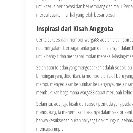
untuk terus berinovasi dan berkembang dan maju. Per
merealisasikan hal-hal yang lebih besar besar.
Inspirasi dari Kisah Anggota
Cerita sukses dari member warga88 adalah alat inspirasi
nol, mengalami berbagai tantangan dan halangan dala
untuk bangkit dan mencapai impian mereka. Masing-mas
Salah satu teladan yang mengesankan adalah sosok ibu
bimbingan yang diberikan, ia mempelajari skill baru yan
mampu menyediakan kebutuhan keluarganya, melainkan jug
membuktikan bagaimana warga88 dapat merubah kehidup
Selain itu, ada juga kisah dari sosok pemuda yang pad
mendukung, ia menemukan bakatnya dalam sektor seni dan
bahwa kesuksesan bukan hal yang tidak mungkin, selama
mencapai impian.