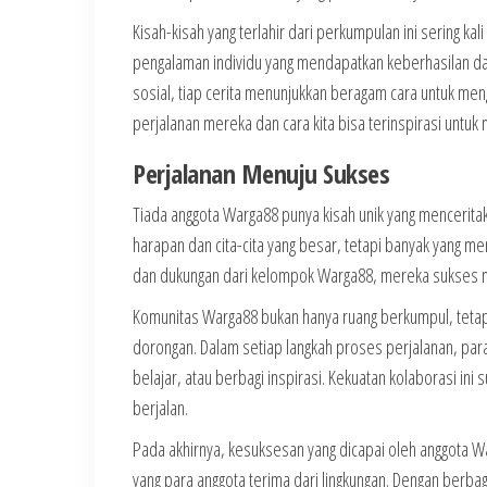
Kisah-kisah yang terlahir dari perkumpulan ini sering 
pengalaman individu yang mendapatkan keberhasilan dal
sosial, tiap cerita menunjukkan beragam cara untuk men
perjalanan mereka dan cara kita bisa terinspirasi untu
Perjalanan Menuju Sukses
Tiada anggota Warga88 punya kisah unik yang mencerit
harapan dan cita-cita yang besar, tetapi banyak yang 
dan dukungan dari kelompok Warga88, mereka sukses me
Komunitas Warga88 bukan hanya ruang berkumpul, tetapi
dorongan. Dalam setiap langkah proses perjalanan, pa
belajar, atau berbagi inspirasi. Kekuatan kolaborasi in
berjalan.
Pada akhirnya, kesuksesan yang dicapai oleh anggota Wa
yang para anggota terima dari lingkungan. Dengan berbag