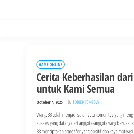
Skip
to
the
content
GAME ONLINE
Cerita Keberhasilan da
untuk Kami Semua
October 4, 2025
By
FOT8EJXJF0M8OV5
Warga88 telah menjadi salah satu komunitas yang meng i
sukses yang datang dari anggota-anggota yang berusah
88 menciptakan atmosfer yang positif dan kaya motivasi 