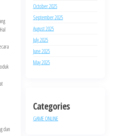
October 2025
September 2025
ang
August 2025
Hal
July 2025
ecara
June 2025
May 2025
roduk
at
Categories
GAME ONLINE
h
ng dan