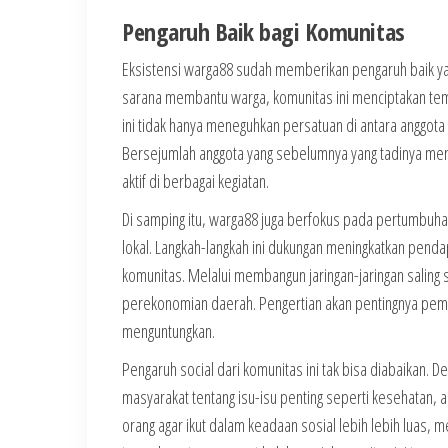
Pengaruh Baik bagi Komunitas
Eksistensi warga88 sudah memberikan pengaruh baik ya
sarana membantu warga, komunitas ini menciptakan temp
ini tidak hanya meneguhkan persatuan di antara anggot
Bersejumlah anggota yang sebelumnya yang tadinya mera
aktif di berbagai kegiatan.
Di samping itu, warga88 juga berfokus pada pertumbuh
lokal. Langkah-langkah ini dukungan meningkatkan pend
komunitas. Melalui membangun jaringan-jaringan saling
perekonomian daerah. Pengertian akan pentingnya pemb
menguntungkan.
Pengaruh social dari komunitas ini tak bisa diabaikan. D
masyarakat tentang isu-isu penting seperti kesehatan, 
orang agar ikut dalam keadaan sosial lebih lebih luas,