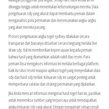
ditunggu-tunggu untuk menentukan keberuntungan mereka. Data
pengeluaran sdy yang akurat dapat membantu pemain dalam
menganalisis pola permainan dan merencanakan angka-angka
yang akan mereka pasang.
Proses pengeluaran angka togel sydney dilakukan secara
transparan dan biasanya disiarkan secara langsung melalui live
draw sdy. Hal ini memberikan kepercayaan kepada pemain
bahwa hasil yang diumumkan adalah valid dan resmi. Para
pemain bisa mengakses informasi ini melalui berbagai platform,
baik itu situs resmi maupun aplikasi togel yang menyediakan data
sdy dan hasil sdy terkini. Keluaran sdy ini sangat penting untuk
memperbarui catatan dan strategi permainan yang dijalankan.
Jika Anda mencari informasi mengenai hasil togel hari ini, pastikan
untuk memeriksa sumber yang terpercaya untuk mendapatkan
angka keluaran sdy yang akurat. Dengan mengamati setiap result