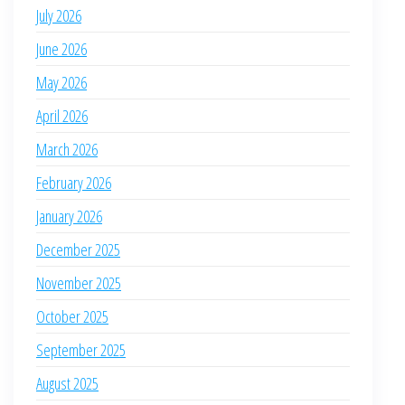
July 2026
June 2026
May 2026
April 2026
March 2026
February 2026
January 2026
December 2025
November 2025
October 2025
September 2025
August 2025