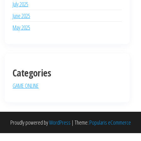
July 2025
June 2025
May 2025
Categories
GAME ONLINE
Proudly powered by
WordPress
|
Theme:
Popularis eCommerce