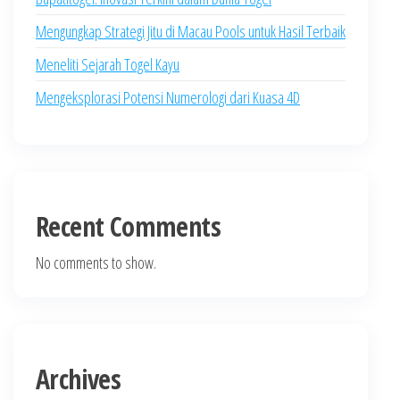
Mengungkap Strategi Jitu di Macau Pools untuk Hasil Terbaik
Meneliti Sejarah Togel Kayu
Mengeksplorasi Potensi Numerologi dari Kuasa 4D
Recent Comments
No comments to show.
Archives