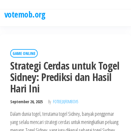
Skip
to
votemob.org
the
content
GAME ONLINE
Strategi Cerdas untuk Togel
Sidney: Prediksi dan Hasil
Hari Ini
September 26, 2025
By
FOT8EJXJF0M8OV5
Dalam dunia togel, terutama togel Sidney, banyak penggemar
yang selalu mencari strategi cerdas untuk meningkatkan peluang
menang. Togel Sidney, yang juga dikenal sebagai togel Sydney