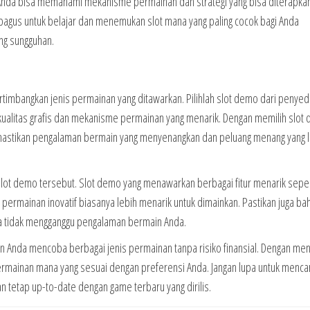
 Anda bisa memahami mekanisme permainan dan strategi yang bisa diterapka
 bagus untuk belajar dan menemukan slot mana yang paling cocok bagi Anda
g sungguhan.
timbangkan jenis permainan yang ditawarkan. Pilihlah slot demo dari penyed
 kualitas grafis dan mekanisme permainan yang menarik. Dengan memilih slot
mastikan pengalaman bermain yang menyenangkan dan peluang menang yang l
da slot demo tersebut. Slot demo yang menawarkan berbagai fitur menarik seper
 permainan inovatif biasanya lebih menarik untuk dimainkan. Pastikan juga b
ngga tidak mengganggu pengalaman bermain Anda.
n Anda mencoba berbagai jenis permainan tanpa risiko finansial. Dengan me
rmainan mana yang sesuai dengan preferensi Anda. Jangan lupa untuk mencari
 tetap up-to-date dengan game terbaru yang dirilis.