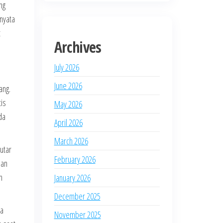
ng
 nyata
t
Archives
July 2026
June 2026
ang.
is
May 2026
da
April 2026
March 2026
utar
February 2026
nan
n
January 2026
December 2025
da
November 2025