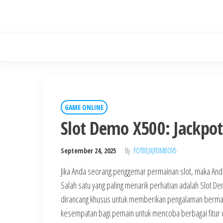
Skip
to
the
content
GAME ONLINE
Slot Demo X500: Jackpo
September 24, 2025
By
FOT8EJXJF0M8OV5
Jika Anda seorang penggemar permainan slot, maka Anda p
Salah satu yang paling menarik perhatian adalah Slot D
dirancang khusus untuk memberikan pengalaman bermain 
kesempatan bagi pemain untuk mencoba berbagai fitur d