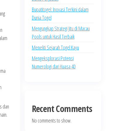
Bupatitogel: Inovasi Terkini dalam
ang
Dunia Togel
Mengungkap Strategi Jitu di Macau
an
Pools untuk Hasil Terbaik
dalam
Meneliti Sejarah Togel Kayu
Mengeksplorasi Potensi
Numerologi dari Kuasa 4D
tama
m
Recent Comments
us dan
main.
No comments to show.