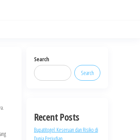
Search
Search
ya.
Recent Posts
Bupatitogel: Keseruan dan Risiko di
yang
Dunia Perjudian