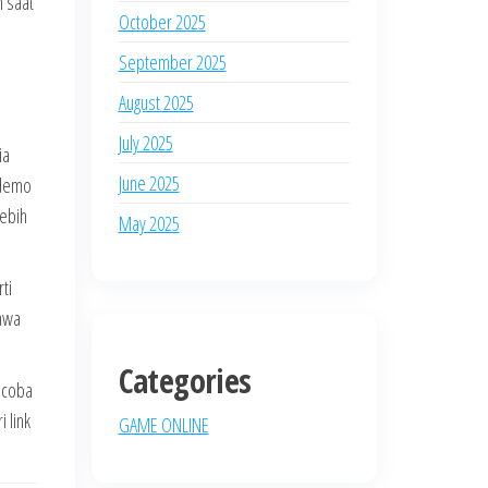
n saat
October 2025
September 2025
August 2025
July 2025
ia
June 2025
 demo
ebih
May 2025
ti
ahwa
Categories
ncoba
 link
GAME ONLINE