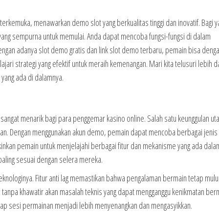
terkemuka, menawarkan demo slot yang berkualitas tinggi dan inovatif. Bagi y
 yang sempurna untuk memulai. Anda dapat mencoba fungsi-fungsi di dalam
engan adanya slot demo gratis dan link slot demo terbaru, pemain bisa deng
 strategi yang efektif untuk meraih kemenangan. Mari kita telusuri lebih 
yang ada di dalamnya.
ngat menarik bagi para penggemar kasino online. Salah satu keunggulan u
ikan. Dengan menggunakan akun demo, pemain dapat mencoba berbagai jenis
inkan pemain untuk menjelajahi berbagai fitur dan mekanisme yang ada dala
aling sesuai dengan selera mereka.
 teknologinya. Fitur anti lag memastikan bahwa pengalaman bermain tetap mul
 tanpa khawatir akan masalah teknis yang dapat mengganggu kenikmatan ber
setiap sesi permainan menjadi lebih menyenangkan dan mengasyikkan.