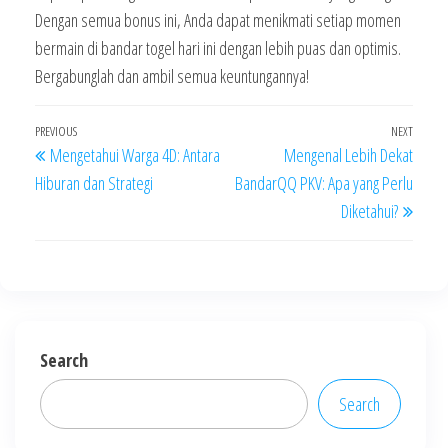
Dengan semua bonus ini, Anda dapat menikmati setiap momen
bermain di bandar togel hari ini dengan lebih puas dan optimis.
Bergabunglah dan ambil semua keuntungannya!
Post
Previous
PREVIOUS
NEXT
Next
Mengetahui Warga 4D: Antara
Mengenal Lebih Dekat
navigation
Post
Post
Hiburan dan Strategi
BandarQQ PKV: Apa yang Perlu
Diketahui?
Search
Search