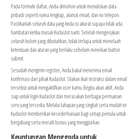
Pada formulir daftar, Anda dimohon untuk menuliskan data
pribadi seperti nama lengkap, alamat email, dan no telepon.
Pastikanlah seluruh data yang Anda isi akurat supaya tidak ada
hambatan ketika masuk Kudaslot nanti. Setelah mengerjakan
seluruh kolom yang dibutuhkan, tidak terlupa untuk menelaah
ketentuan dan aturan yang berlaku sebelum menekan button
submit.
Sesudah mengirim register, Anda bakal menerima email
konfirmasi dari pihak Kudaslot. Silakan ikuti instruksi dalam email
tersebut untuk mengaktifkan user kamu. Begitu akun aktif, Anda
siap untuk login Kudaslot dan merasakan berbagai permainan
seru yang tersedia. Melalui tahapan yang singkat serta mudah ini
Kudaslot memberikan kesederhanaan bagi setiap pemula untuk
bergabung serta meraih bonus yang menggiurkan.
Keuntungan Menggoda untuk