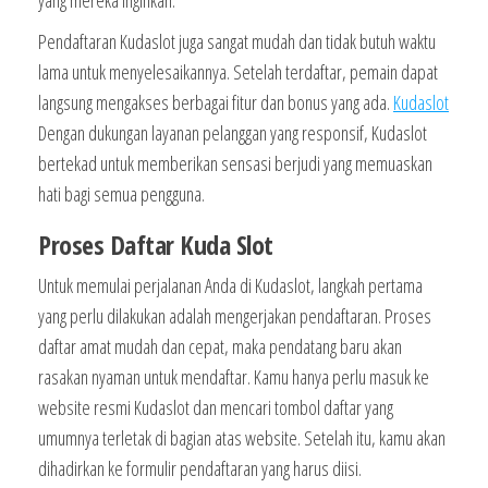
yang mereka inginkan.
Pendaftaran Kudaslot juga sangat mudah dan tidak butuh waktu
lama untuk menyelesaikannya. Setelah terdaftar, pemain dapat
langsung mengakses berbagai fitur dan bonus yang ada.
Kudaslot
Dengan dukungan layanan pelanggan yang responsif, Kudaslot
bertekad untuk memberikan sensasi berjudi yang memuaskan
hati bagi semua pengguna.
Proses Daftar Kuda Slot
Untuk memulai perjalanan Anda di Kudaslot, langkah pertama
yang perlu dilakukan adalah mengerjakan pendaftaran. Proses
daftar amat mudah dan cepat, maka pendatang baru akan
rasakan nyaman untuk mendaftar. Kamu hanya perlu masuk ke
website resmi Kudaslot dan mencari tombol daftar yang
umumnya terletak di bagian atas website. Setelah itu, kamu akan
dihadirkan ke formulir pendaftaran yang harus diisi.