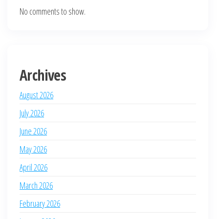
No comments to show.
Archives
August 2026
July 2026
June 2026
May 2026
April 2026
March 2026
February 2026