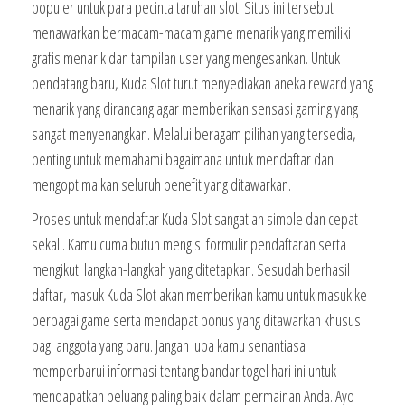
populer untuk para pecinta taruhan slot. Situs ini tersebut
menawarkan bermacam-macam game menarik yang memiliki
grafis menarik dan tampilan user yang mengesankan. Untuk
pendatang baru, Kuda Slot turut menyediakan aneka reward yang
menarik yang dirancang agar memberikan sensasi gaming yang
sangat menyenangkan. Melalui beragam pilihan yang tersedia,
penting untuk memahami bagaimana untuk mendaftar dan
mengoptimalkan seluruh benefit yang ditawarkan.
Proses untuk mendaftar Kuda Slot sangatlah simple dan cepat
sekali. Kamu cuma butuh mengisi formulir pendaftaran serta
mengikuti langkah-langkah yang ditetapkan. Sesudah berhasil
daftar, masuk Kuda Slot akan memberikan kamu untuk masuk ke
berbagai game serta mendapat bonus yang ditawarkan khusus
bagi anggota yang baru. Jangan lupa kamu senantiasa
memperbarui informasi tentang bandar togel hari ini untuk
mendapatkan peluang paling baik dalam permainan Anda. Ayo