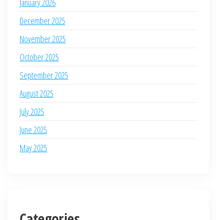
January 2026
December 2025
November 2025
October 2025
September 2025
August 2025
July 2025
June 2025
May 2025
Categories