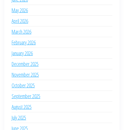
May 2026
April 2026
March 2026
February 2026
January 2026
December 2025
November 2025
October 2025
September 2025
August 2025
July 2025
June 2025