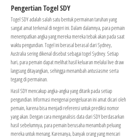
Pengertian Togel SDY
Togel SDY adalah salah satu bentuk permainan taruhan yang
sangat amat terkenal di negeri ini. Dalam dalamnya, para pemain
menempatkan angka yang mereka mereka tebak akan pada saat
waktu pengundian. Togel ini berasal berasal dari Sydney,
Australia sering dikenal disebut sebagai togel Sydney. Setiap
hari, para pemain dapat melihat hasil keluaran melalui live draw
langsung ditayangkan, sehingga menambah antusiasme serta
tegang di permainan.
Hasil SDY mencakup angka-angka yang ditarik pada setiap
pengundian. Informasi mengenai pengeluaran ini amat dicari oleh
pemain, karena bisa menjadi referensi untuk prediksi nomor
yang akan. Dengan cara menganalisis data dari SDY berdasarkan
hasil sebelumnya, para pemain berusaha menambah peluang
mereka untuk menang. Karenanya, banyak orang yang mencari