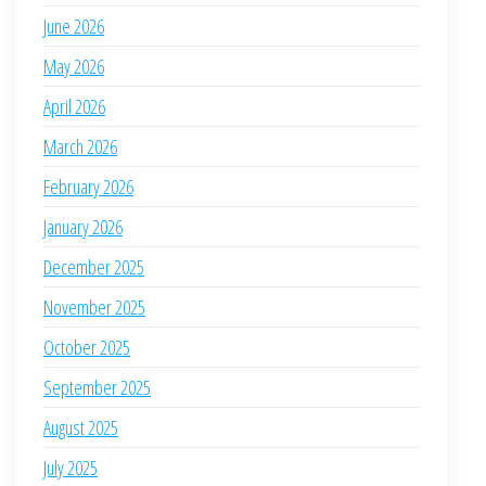
June 2026
May 2026
April 2026
March 2026
February 2026
January 2026
December 2025
November 2025
October 2025
September 2025
August 2025
July 2025