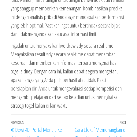
yang sanggup memberikan kemenangan. Kombinasikan prediksi
ini dengan analisis pribadi Anda agar mendapatkan performansi
yang lebih optimal. Pastikan ingat untuk bertindak secara bijak
dan tidak mengandalkan satu asal informasi limit.
Ingatlah untuk menyaksikan live draw sdy secara real-time.
Menyaksikan result sdy secara real-time dapat menambah
keseruan dan memberikan informasi terbaru mengenai hasil
togel sidney. Dengan cara ini, kalian dapat segera mengetahui
apakah angka yang Anda pilih berhasil atau tidak. Pasti
persiapkan diri Anda untuk mengevaluasi setiap kompetisi dan
mengambil pelajaran dari setiap kejadian untuk meningkatkan
strategi togel kalian di lain waktu.
Post
Previous
PREVIOUS
NEXT
Next
Dewi 4D: Portal Menuju Ke
Cara Efektif Memenangkan di
navigation
Post
Post