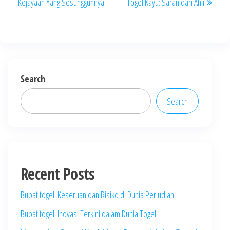
Kejayaan Yang Sesungguhnya
Togel Kayu: Saran dari Ahli
Search
Search
Recent Posts
Bupatitogel: Keseruan dan Risiko di Dunia Perjudian
Bupatitogel: Inovasi Terkini dalam Dunia Togel