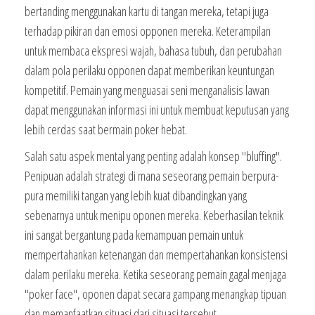
bertanding menggunakan kartu di tangan mereka, tetapi juga
terhadap pikiran dan emosi opponen mereka. Keterampilan
untuk membaca ekspresi wajah, bahasa tubuh, dan perubahan
dalam pola perilaku opponen dapat memberikan keuntungan
kompetitif. Pemain yang menguasai seni menganalisis lawan
dapat menggunakan informasi ini untuk membuat keputusan yang
lebih cerdas saat bermain poker hebat.
Salah satu aspek mental yang penting adalah konsep "bluffing".
Penipuan adalah strategi di mana seseorang pemain berpura-
pura memiliki tangan yang lebih kuat dibandingkan yang
sebenarnya untuk menipu oponen mereka. Keberhasilan teknik
ini sangat bergantung pada kemampuan pemain untuk
mempertahankan ketenangan dan mempertahankan konsistensi
dalam perilaku mereka. Ketika seseorang pemain gagal menjaga
"poker face", oponen dapat secara gampang menangkap tipuan
dan memanfaatkan situasi dari situasi tersebut.