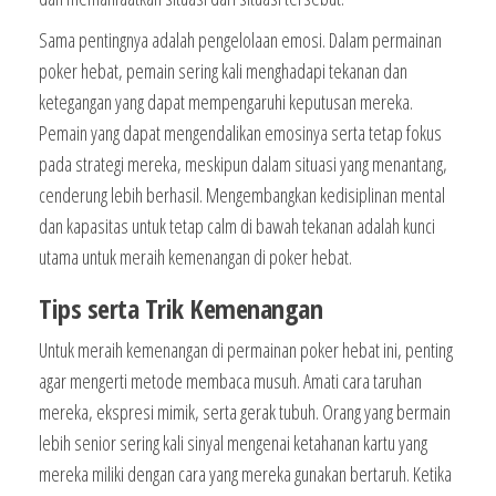
Sama pentingnya adalah pengelolaan emosi. Dalam permainan
poker hebat, pemain sering kali menghadapi tekanan dan
ketegangan yang dapat mempengaruhi keputusan mereka.
Pemain yang dapat mengendalikan emosinya serta tetap fokus
pada strategi mereka, meskipun dalam situasi yang menantang,
cenderung lebih berhasil. Mengembangkan kedisiplinan mental
dan kapasitas untuk tetap calm di bawah tekanan adalah kunci
utama untuk meraih kemenangan di poker hebat.
Tips serta Trik Kemenangan
Untuk meraih kemenangan di permainan poker hebat ini, penting
agar mengerti metode membaca musuh. Amati cara taruhan
mereka, ekspresi mimik, serta gerak tubuh. Orang yang bermain
lebih senior sering kali sinyal mengenai ketahanan kartu yang
mereka miliki dengan cara yang mereka gunakan bertaruh. Ketika