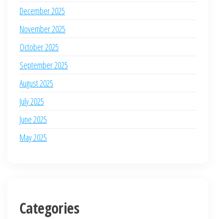
December 2025
November 2025
October 2025
September 2025
August 2025
July 2025
June 2025
May 2025
Categories