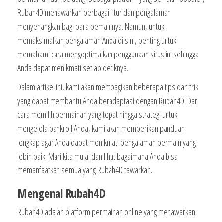
Rubah4D menawarkan berbagai fitur dan pengalaman
menyenangkan bagi para pemainnya. Namun, untuk
memaksimalkan pengalaman Anda di sini, penting untuk
memahami cara mengoptimalkan penggunaan situs ini sehingga
Anda dapat menikmati setiap detiknya.
Dalam artikel ini, kami akan membagikan beberapa tips dan trik
yang dapat membantu Anda beradaptasi dengan Rubah4D. Dari
cara memilih permainan yang tepat hingga strategi untuk
mengelola bankroll Anda, kami akan memberikan panduan
lengkap agar Anda dapat menikmati pengalaman bermain yang
lebih baik. Mari kita mulai dan lihat bagaimana Anda bisa
memanfaatkan semua yang Rubah4D tawarkan.
Mengenal Rubah4D
Rubah4D adalah platform permainan online yang menawarkan