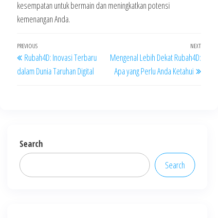
kesempatan untuk bermain dan meningkatkan potensi
kemenangan Anda.
Post
Previous
PREVIOUS
NEXT
Next
Rubah4D: Inovasi Terbaru
Mengenal Lebih Dekat Rubah4D:
navigation
Post
Post
dalam Dunia Taruhan Digital
Apa yang Perlu Anda Ketahui
Search
Search