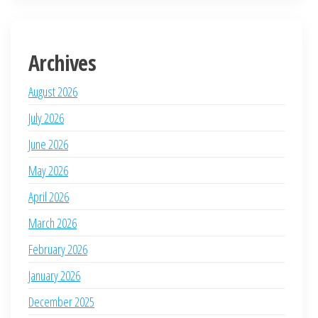
Archives
August 2026
July 2026
June 2026
May 2026
April 2026
March 2026
February 2026
January 2026
December 2025