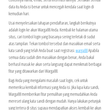
data itu Anda isi benar untuk mencegah kendala saat login di
kemudian hari.
Usai menyelesaikan tahapan pendaftaran, langkah berikutnya
adalah login ke akun Warga88 Anda. Kembali ke halaman utama
situs, cari tombol login yang biasanya sering terletak di sudut
atas tampilan. Tekan tombol tersebut dan masukkan email serta
kata sandi yang telah Anda buat saat registrasi.
warga88
Apabila
semua data sudah dim masukkan dengan benar, Anda bakal
berhasil masuk ke akun serta langsung dapat menikmati berbagai
fitur yang ditawarkan dari Warga88.
Bagi Anda yang mengalami masalah saat login, cek untuk
memeriksa kembali informasi yang Anda isi. Jika lupa kata sandi,
Warga88 memberikan fitur pemulihan yang memudahkan Anda
mereset ulang kata sandi dengan mudah. Hanya lakukan petunjuk
yang tertera di situs supaya mendapatkan akses kembali ke akun