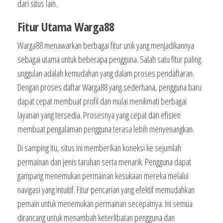
dari situs lain.
Fitur Utama Warga88
Warga88 menawarkan berbagai fitur unik yang menjadikannya
sebagai utama untuk beberapa pengguna. Salah satu fitur paling
unggulan adalah kemudahan yang dalam proses pendaftaran.
Dengan proses daftar Warga88 yang sederhana, pengguna baru
dapat cepat membuat profil dan mulai menikmati berbagai
layanan yang tersedia. Prosesnya yang cepat dan efisien
membuat pengalaman pengguna terasa lebih menyenangkan.
Di samping itu, situs ini memberikan koneksi ke sejumlah
permainan dan jenis taruhan serta menarik. Pengguna dapat
gampang menemukan permainan kesukaan mereka melalui
navigasi yang intuitif. Fitur pencarian yang efektif memudahkan
pemain untuk menemukan permainan secepatnya. Ini semua
dirancang untuk menambah keterlibatan pengguna dan