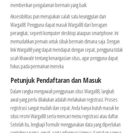
memberikan pengalaman bermain yang baik.
Aksesibilitas pun merupakan salah satu keunggulan dari
Warga88. Pengguna dapat masuk Warga88 dari beragam
perangkat, seperti komputer desktop ataupun smartphone. Ini
memudahkan pemain untuk sibuk bermain dimana saja. Dengan
link Warga88 yang dapat mendapat dengan cepat, pengguna tidak
usah khawatir tentang kenavigasian situs, agar pengguna dapat
fokus pada permainan mereka.
Petunjuk Pendaftaran dan Masuk
Dalam rangka mengawali penggunaan situs Warga88, langkah
awal yang perlu dilakukan adalah melakukan registrasi. Proses
registrasi sangat mudah dan cepat. Anda hanya butuh masuk ke
situs resmi Warga88 serta mencari menu registrasi atau daftar.
Setelah itu, lengkapi formulir menggunakan data yang diperlukan
contohnya nama, email, serta informasi lainnya. Sertakan semua