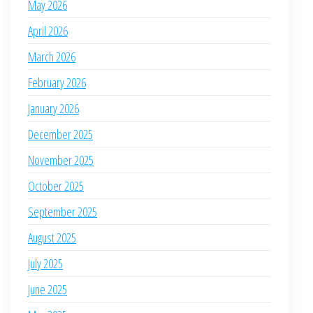
May 2026
April 2026
March 2026
February 2026
January 2026
December 2025
November 2025
October 2025
September 2025
August 2025
July 2025
June 2025