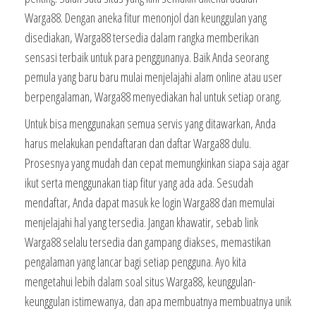
Warga88. Dengan aneka fitur menonjol dan keunggulan yang
disediakan, Warga88 tersedia dalam rangka memberikan
sensasi terbaik untuk para penggunanya. Baik Anda seorang
pemula yang baru baru mulai menjelajahi alam online atau user
berpengalaman, Warga88 menyediakan hal untuk setiap orang.
Untuk bisa menggunakan semua servis yang ditawarkan, Anda
harus melakukan pendaftaran dan daftar Warga88 dulu.
Prosesnya yang mudah dan cepat memungkinkan siapa saja agar
ikut serta menggunakan tiap fitur yang ada ada. Sesudah
mendaftar, Anda dapat masuk ke login Warga88 dan memulai
menjelajahi hal yang tersedia. Jangan khawatir, sebab link
Warga88 selalu tersedia dan gampang diakses, memastikan
pengalaman yang lancar bagi setiap pengguna. Ayo kita
mengetahui lebih dalam soal situs Warga88, keunggulan-
keunggulan istimewanya, dan apa membuatnya membuatnya unik