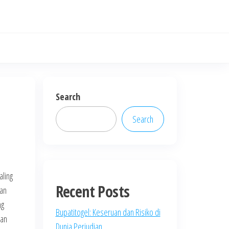
Search
Search
aling
Recent Posts
ran
ng
Bupatitogel: Keseruan dan Risiko di
kan
Dunia Perjudian