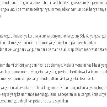
sa mendatang. Dengan cara memahami hasil-hasil yang sebelumnya, pemain d
 angka untuk permainan selanjutnya. Ini menjadikan SDY 6D tidak hanya hanya
.
ta togel, khususnya karena jalannya pengundian langsung Sdy 6d yang sangat 
n untuk mengetahui nomor-nomor yang mungkin dapat menghadirkan
rdapat peluang baru yang, dan para pemain selalu siap dalam mencatat data 
hami ciri-ciri yang dari hasil sebelumnya. Melalui meneliti hasil-hasil yan
canakan nomor-nomor yang dipasang bagi periode berikutnya. Hal ini merupa
tuk menyempurnakan peluang mendapatkan hasil yang lebih lebih baik.
ang mengakses platform hasil langsung sdy dan pengundian langsung togel 
-angka yang keluar tanpa menunggu lama. Kecepatan ini ini sangat, khususny
 cepat mengubah pilihan petaruh secara signifikan.