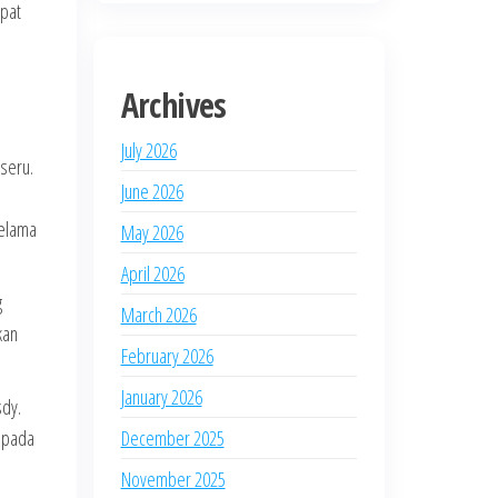
apat
Archives
July 2026
seru.
June 2026
selama
May 2026
April 2026
g
March 2026
kan
February 2026
January 2026
sdy.
a pada
December 2025
November 2025