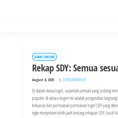
Skip
to
the
content
GAME ONLINE
Rekap SDY: Semua sesu
August 4, 2025
By
FOT8EJXJF0M8OV5
Di dalam dunia togel, sejumlah pemain yang sedang menca
populer di antara negeri ini adalah pengundian langsung
keluaran dari permainan permainan togel SDY yang dik
ingin menyelami lebih jauh tentang rekapan SDY, hasil-h