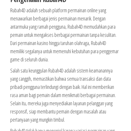
Rubah4D adalah sebuah platform permainan online yang
menawarkan berbagai jenis permainan menarik. Dengan
antarmuka yang ramah pengguna, Rubah4D memudahkan para
pemain untuk mengakses berbagai permainan tanpa kesulitan.
Dari permainan kasino hingga taruhan olahraga, Rubah4D
memiliki segalanya untuk memenuhi kebutuhan para penggemar
game di seluruh dunia.
Salah satu keunggulan Rubah4D adalah sistem keamanannya
yang canggih, memastikan bahwa semua transaksi dan data
pribadi pengguna terlindungi dengan baik. Hal ini memberikan
rasa aman bagi pemain dalam menikmati berbagai permainan.
Selain itu, mereka juga menyediakan layanan pelanggan yang
responsif, siap membantu pemain dengan masalah atau
pertanyaan yang mungkin timbul.
Rubah4D tidak hanya menonjol karena variasi permainan yang