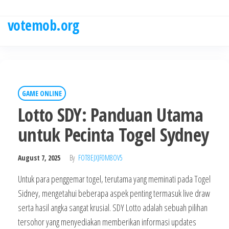
Skip
to
votemob.org
the
content
GAME ONLINE
Lotto SDY: Panduan Utama
untuk Pecinta Togel Sydney
August 7, 2025
By
FOT8EJXJF0M8OV5
Untuk para penggemar togel, terutama yang meminati pada Togel
Sidney, mengetahui beberapa aspek penting termasuk live draw
serta hasil angka sangat krusial. SDY Lotto adalah sebuah pilihan
tersohor yang menyediakan memberikan informasi updates