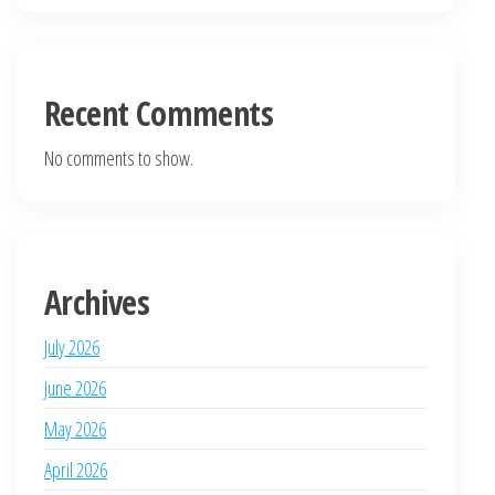
Recent Comments
No comments to show.
Archives
July 2026
June 2026
May 2026
April 2026