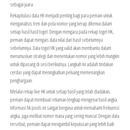
sebagai juara.
Rekapitulasi data HK menjadi penting bagi para pemain untuk
menganalisis tren dan pola nomor yang kerap ditemui dalam
setiap hasil hasil togel. Dengan mengacu pada rekap togel HK,
pemain dapat mengais data nilai dari hasil sebelumnya
sebelumnya. Data togel HK yang valid akan membantu dalam
merumuskan strategi dan menentukan nomor yang lebih mungkin
untuk dipasang di sesi berikutnya. Langkah ini adalah tindakan
cerdas yang dapat meningkatkan peluang memenangkan
penghargaan.
Melalui rekap live HK untuk setiap hasil yang telah diadakan,
pemain dapat membuat rekaman lengkap mengenai hasil angka.
Informasi hk pools ini sangat berguna untuk memahami frekuensi
angka, juga melihat nomor mana yang sering muncul. Dengan data
tersebut, pemain dapat mengambil keputusan yang lebih baik