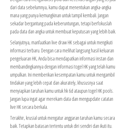
dari data sebelumnya, kamu dapat menentukan angka-angka
mana yang punya kemungkinan untuk tampil kembali. Jangan
sekadar bergantung pada keberuntungan, tetapi berfokuslah
pada data dan angka untuk membuat keputusan yang lebih baik.
Selanjutnya, manfaatkan live draw HK sebagai untuk mengikuti
informasi terbaru. Dengan cara melihat langsung hasil keluaran
pengeluaran HK, Anda bisa mendapatkan informasi instan dan
membandingkannya dengan informasi togel HK yang telah kamu
umpulkan. Ini memberikan kesempatan kamu untuk mengambil
tindakan yang lebih cepat dan akurately, khususnya saat
menyiapkan taruhan kamu untuk hk 6d ataupun togel HK pools.
Jangan lupa ingat agar merekam data dan mengupdate catatan
live HK secara berkala.
Terakhir, krusial untuk mengatur anggaran taruhan kamu secara
baik. Tetapkan batasan tertentu untuk diri sendiri dan ikuti itu.