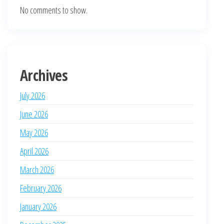
No comments to show.
Archives
July 2026
June 2026
May 2026
April 2026
March 2026
February 2026
January 2026