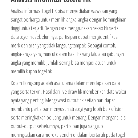
Analisa informasi togel HK bisa menyediakan wawasan yang
sangat berharga untuk memilih angka-angka dengan kemungkinan
tinggi untuk terjadi. Dengan cara menggunakan rekap hk serta
data togel hk sebelumnya, partisipan dapat mengidentifikasi
merk dan arah yang tidak langsung tampak. Sebagai contoh,
angka-angka yang muncul dalam hasil hk yang lalu atau gabungan
angka yang memiliki jumlah sering bisa menjadi acuan untuk
memilih kupon togel hk.
Kolam Hongkong adalah asal utama dalam mendapatkan data
yang serta terkini. Hasil dari live draw hk memberikan data waktu
nyata yang penting. Mengawasi output hk setiap hari dapat
membantu partisipan menyusun strategi yang lebih baik efisien
serta meningkatkan peluang untuk menang. Dengan menganalisis
output-output sebelumnya, partisipan juga sanggup
meningkatkan cara mereka sendiri di dalam bertaruh pada togel