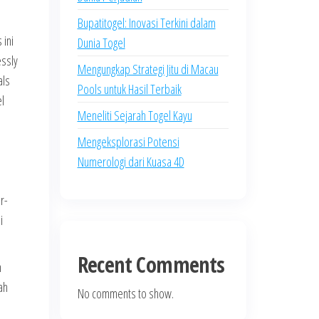
Bupatitogel: Inovasi Terkini dalam
 ini
Dunia Togel
essly
Mengungkap Strategi Jitu di Macau
als
Pools untuk Hasil Terbaik
el
Meneliti Sejarah Togel Kayu
Mengeksplorasi Potensi
Numerologi dari Kuasa 4D
r-
i
Recent Comments
n
ah
No comments to show.