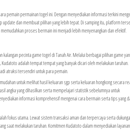
ara pemain permainan togel ini. Dengan menyediakan informasi terkini meng
 update dan membuat pilihan yang lebih tepat. Di samping itu, platform ters
ng memudahkan proses bermain ini menjadi lebih menyenangkan dan efektif.
n kalangan pecinta game togel di Tanah Air. Melalui berbagai pilihan game ya
, Kudatoto adalah tempat tempat yang banyak dicari oleh melakukan taruhan.
i atraksi tersendiri untuk para pemain.
 kemudahan untuk melihat hasil keluaran sgp serta keluaran hongkong secara re
l angka yang dihasilkan serta mempelajari statistik sebelumnya untuk
nyediakan informasi komprehensif mengenai cara bermain serta tips yang d
alah fokus utama. Lewat sistem transaksi aman dan terpercaya serta dukung
nang saat melakukan taruhan. Komitmen Kudatoto dalam menyediakan layanan