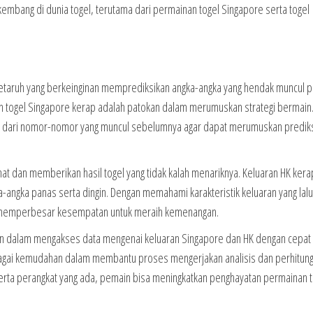
kembang di dunia togel, terutama dari permainan togel Singapore serta togel
 petaruh yang berkeinginan memprediksikan angka-angka yang hendak muncul 
n togel Singapore kerap adalah patokan dalam merumuskan strategi bermain
ola dari nomor-nomor yang muncul sebelumnya agar dapat merumuskan predik
at dan memberikan hasil togel yang tidak kalah menariknya. Keluaran HK kera
a-angka panas serta dingin. Dengan memahami karakteristik keluaran yang lalu
n memperbesar kesempatan untuk meraih kemenangan.
n dalam mengakses data mengenai keluaran Singapore dan HK dengan cepat 
erbagai kemudahan dalam membantu proses mengerjakan analisis dan perhitun
serta perangkat yang ada, pemain bisa meningkatkan penghayatan permainan t