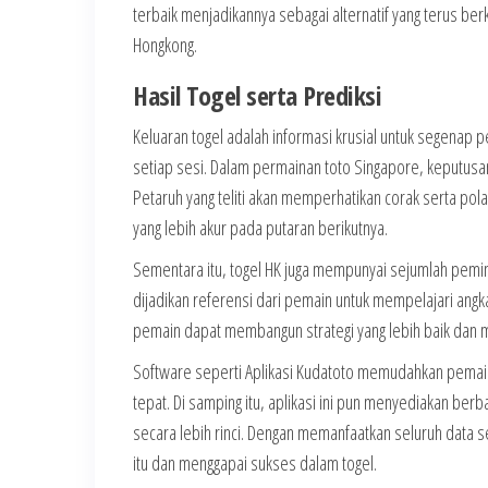
terbaik menjadikannya sebagai alternatif yang terus ber
Hongkong.
Hasil Togel serta Prediksi
Keluaran togel adalah informasi krusial untuk segenap
setiap sesi. Dalam permainan toto Singapore, keputusa
Petaruh yang teliti akan memperhatikan corak serta p
yang lebih akur pada putaran berikutnya.
Sementara itu, togel HK juga mempunyai sejumlah pemin
dijadikan referensi dari pemain untuk mempelajari angk
pemain dapat membangun strategi yang lebih baik da
Software seperti Aplikasi Kudatoto memudahkan pemai
tepat. Di samping itu, aplikasi ini pun menyediakan b
secara lebih rinci. Dengan memanfaatkan seluruh data 
itu dan menggapai sukses dalam togel.