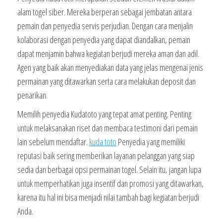
alam togel siber. Mereka berperan sebagai jembatan antara
pemain dan penyedia servis perjudian. Dengan cara menjalin
kolaborasi dengan penyedia yang dapat diandalkan, pemain
dapat menjamin bahwa kegiatan berjudi mereka aman dan adil.
Agen yang baik akan menyediakan data yang jelas mengenai jenis
permainan yang ditawarkan serta cara melakukan deposit dan
penarikan.
Memilih penyedia Kudatoto yang tepat amat penting. Penting
untuk melaksanakan riset dan membaca testimoni dari pemain
lain sebelum mendaftar.
kuda toto
Penyedia yang memiliki
reputasi baik sering memberikan layanan pelanggan yang siap
sedia dan berbagai opsi permainan togel. Selain itu, jangan lupa
untuk memperhatikan juga insentif dan promosi yang ditawarkan,
karena itu hal ini bisa menjadi nilai tambah bagi kegiatan berjudi
Anda.