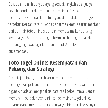
Sesudah memilih penyedia yang sesuai, langkah selanjutnya
adalah mendaftar dan memulai permainan. Pastikan untuk
memahami syarat dan ketentuan yang diberlakukan oleh agen
tersebut. Dengan cara itu, Anda dapat menikmati seluruh manfaat
dari bermain toto online siber dan memaksimalkan peluang
kemenangan Anda. Selalu ingat, bermainlah dengan bijak dan
bertanggung jawab agar kegiatan berjudi Anda tetap
supertensasi.
Toto Togel Online: Kesempatan dan
Peluang dan Strategi
Di dunia judi togel, petaruh sering mencoba metode untuk
meningkatkan peluang menang mereka sendiri. Satu yang umum
digunakan adalah menganalisis data hasil sebelumnya. Dengan
memahami pola dan tren dari hasil permainan togel online,
petaruh dapat membuat perkiraan yang lebih akurat. Misalnya,