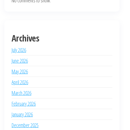
No comments to show.
Archives
July 2026
June 2026
May 2026
April 2026
March 2026
February 2026
January 2026
December 2025