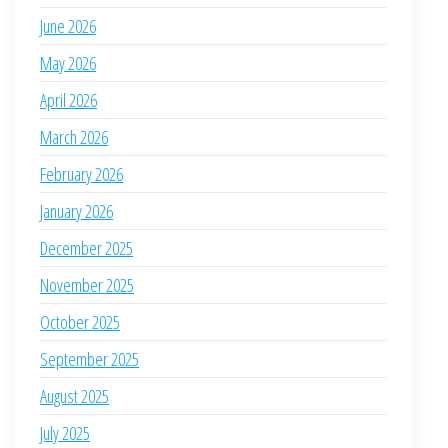
June 2026
May 2026
April 2026
March 2026
February 2026
January 2026
December 2025
November 2025
October 2025
September 2025
August 2025
July 2025