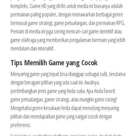
kompleks. Game HD yang dirilis untuk media ini biasanya adalah
permainan paling populer, dengan menawarkan berbagai genre
termasuk game strategi, game petualangan, dan permainan RPG.
Pemain di media ini juga sering mencari-cari game detektif atau
game olahraga yang memberikan pengalaman bermain yang lebih
mendalam dan interaktif.
Tips Memilih Game yang Cocok
Menyaring game yang tepat bisa dianggap sebagai sulit, terutama
dengan beragam pilihan yang ada saat ini. Awalnya,
pertimbangkan jenis game yang Anda suka. Apa Anda favorit
game petualangan, game strategi, atau mungkin game racing?
Mengetahui genre kesukaan Anda dapat menolong menyaring
pilihan dan mendapatkan game yang sangat cocok dengan
preferensi.