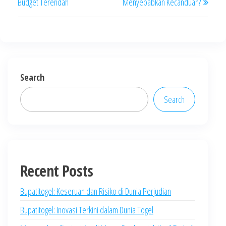
Budget Terendah
Menyebabkan Kecanduan?
Search
Search
Recent Posts
Bupatitogel: Keseruan dan Risiko di Dunia Perjudian
Bupatitogel: Inovasi Terkini dalam Dunia Togel