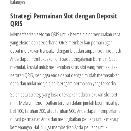
kalangan.
Strategi Permainan Slot dengan Deposit
QRIS
Memanfaatkan setoran QRIS untuk bermain slot merupakan cara
yang efisien dan sederhana. QRIS memberikan pemain agar
dapat melakukan transaksi dengan kilat dan tanpa ribet ribet, jadi
Anda dapat memfokuskan diri pada pengalaman bermain. Saat
memulai, krusial untuk menentukan situs slot yang memfasilitasi
setoran QRIS, sehingga Anda dapat dengan mudah memasukkan
dana dan mulai menjelajahi beragam permainan yang tersedia.
Salah satu strategi yang bisa diterapkan adalah lakukan slot bet
mini. Melalui menempatkan taruhan dalam jumlah kecil, misalnya
bet 100, taruhan 200, atau taruhan 500, Anda dapat memperlama
durasi permainan Anda dan meningkatkan peluang untuk meraup
kemenangan. Hal ini juga memberikan Anda peluang untuk