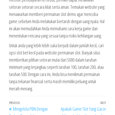
setoran setoran secara kilat serta aman. Temukan website yang
menawarkan memberi permainan slot demo agar mencoba
game sebelum Anda melakukan bertaruh dengan uang nyata. Hal
ini akan memudahkan Anda memahami cara kerja game dan
menentukan rencana yang sesuai tanpa risiko kehilangan uang.
Untuk anda yang lebih lebih suka berjudi dalam jumlah kecil, cari
opsi slot bet kecil pada website permainan slot. Banyak situs
memberikan pilihan setoran mulai dari 5000 dalam taruhan
minimum yang terjangkau seperti taruhan 100, taruhan 200, atau
taruhan 500. Dengan cara ini, Anda bisa menikmati permainan
tanpa tekanan finansial serta masih memiliki peluang untuk
meraih menang.
Post
Previous
PREVIOUS
NEXT
Next
Mengelola PBN Dengan
Apakah Game Slot Yang Gacor
navigation
Post
Post